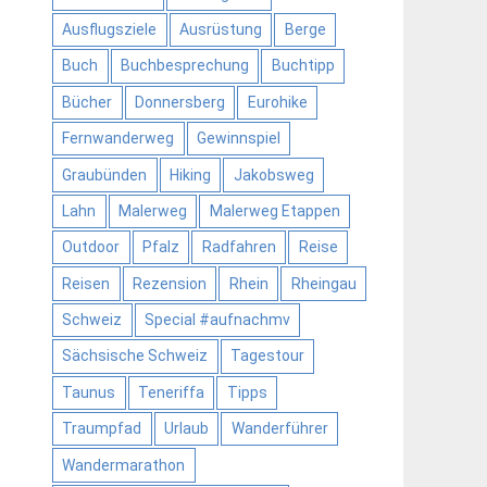
Ausflugsziele
Ausrüstung
Berge
Buch
Buchbesprechung
Buchtipp
Bücher
Donnersberg
Eurohike
Fernwanderweg
Gewinnspiel
Graubünden
Hiking
Jakobsweg
Lahn
Malerweg
Malerweg Etappen
Outdoor
Pfalz
Radfahren
Reise
Reisen
Rezension
Rhein
Rheingau
Schweiz
Special #aufnachmv
Sächsische Schweiz
Tagestour
Taunus
Teneriffa
Tipps
Traumpfad
Urlaub
Wanderführer
Wandermarathon