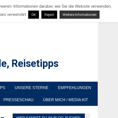
ysieren. Informationen darüber, wie Sie die Website verwenden,
kies verwendet.
OK
Reject
Weitere Informationen
e, Reisetipps
raußen sind. In Deutschland und überall!
PPS
UNSERE STERNE
EMPFEHLUNGEN
PRESSESCHAU
ÜBER MICH / MEDIA KIT
HIER KANNST DU IM BLOG SUCHEN: