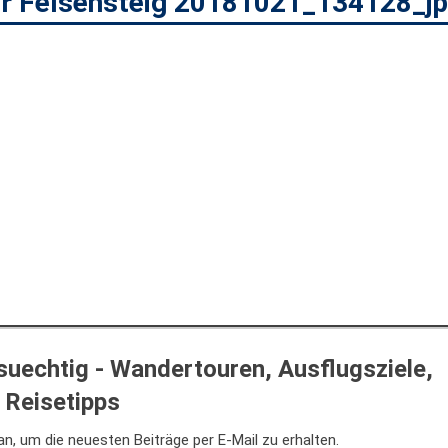
r Felsensteig 20181021_134128_j
uechtig - Wandertouren, Ausflugsziele,
Reisetipps
n, um die neuesten Beiträge per E-Mail zu erhalten.