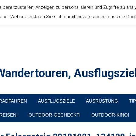
ereitzustellen, Anzeigen zu personalisieren und Zugriffe zu anal
ser Website erklären Sie sich damit einverstanden, dass sie Coo
andertouren, Ausflugsziel
, Produkttests und Buchrezensionen. Ein Blog für alle, die gern d
RADFAHREN
AUSFLUGSZIELE
AUSRÜSTUNG
TI
REISEN!
OUTDOOR-GECHECKT!
OUTDOOR-KINO!