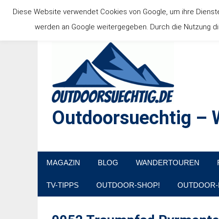
Zum
Diese Website verwendet Cookies von Google, um ihre Dienste b
Inhalt
werden an Google weitergegeben. Durch die Nutzung die
springen
Outdoorsuechtig – W
Outdoor, Wandertouren, Ausflugsziele, Reisetipps
MAGAZIN
BLOG
WANDERTOUREN
TV-TIPPS
OUTDOOR-SHOP!
OUTDOOR-