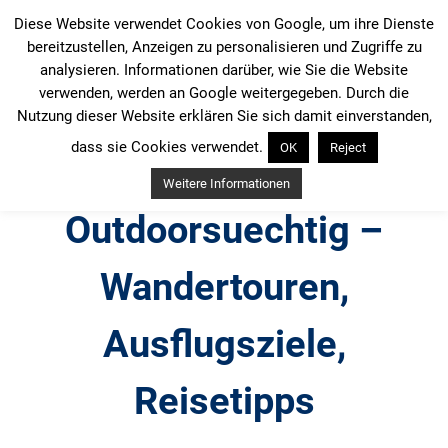
Zum
Diese Website verwendet Cookies von Google, um ihre Dienste
Inhalt
bereitzustellen, Anzeigen zu personalisieren und Zugriffe zu
springen
analysieren. Informationen darüber, wie Sie die Website
verwenden, werden an Google weitergegeben. Durch die
Nutzung dieser Website erklären Sie sich damit einverstanden,
dass sie Cookies verwendet.
OK
Reject
Weitere Informationen
Outdoorsuechtig –
Wandertouren,
Ausflugsziele,
Reisetipps
Outdoor, Wandertouren, Ausflugsziele, Reisetipps,