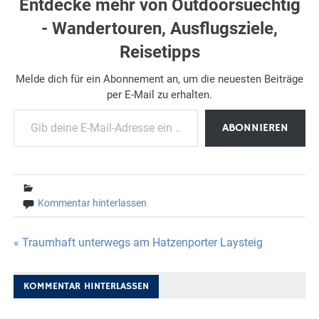
Entdecke mehr von Outdoorsuechtig
- Wandertouren, Ausflugsziele,
Reisetipps
Melde dich für ein Abonnement an, um die neuesten Beiträge
per E-Mail zu erhalten.
Gib deine E-Mail-Adresse ein ...
ABONNIEREN
Kommentar hinterlassen
Beitragsnavigation
« Traumhaft unterwegs am Hatzenporter Laysteig
KOMMENTAR HINTERLASSEN