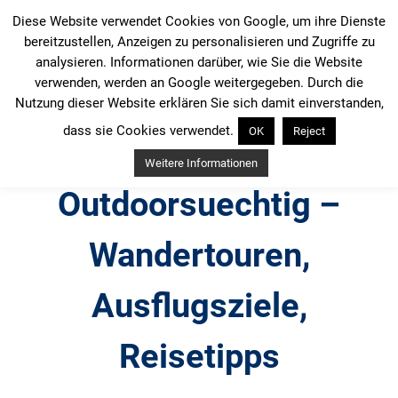
Zum
Diese Website verwendet Cookies von Google, um ihre Dienste
Inhalt
bereitzustellen, Anzeigen zu personalisieren und Zugriffe zu
springen
analysieren. Informationen darüber, wie Sie die Website
verwenden, werden an Google weitergegeben. Durch die
Nutzung dieser Website erklären Sie sich damit einverstanden,
dass sie Cookies verwendet.
OK
Reject
Weitere Informationen
Outdoorsuechtig –
Wandertouren,
Ausflugsziele,
Reisetipps
Outdoor, Wandertouren, Ausflugsziele, Reisetipps,