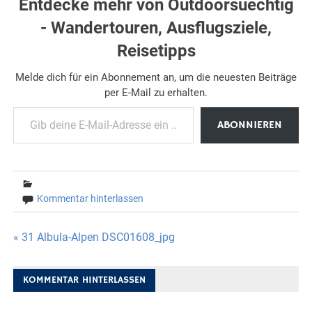
Entdecke mehr von Outdoorsuechtig
- Wandertouren, Ausflugsziele,
Reisetipps
Melde dich für ein Abonnement an, um die neuesten Beiträge
per E-Mail zu erhalten.
Gib deine E-Mail-Adresse ein ...
ABONNIEREN
Kommentar hinterlassen
Beitragsnavigation
« 31 Albula-Alpen DSC01608_jpg
KOMMENTAR HINTERLASSEN