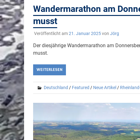
Wandermarathon am Donner
musst
Veröffentlicht am
21. Januar 2025
von
Jörg
Der diesjährige Wandermarathon am Donnersberg 
musst.
WEITERLESEN
Deutschland
/
Featured
/
Neue Artikel
/
Rheinland