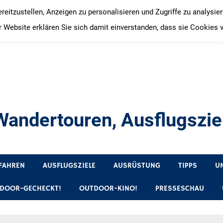
itzustellen, Anzeigen zu personalisieren und Zugriffe zu analysie
 Website erklären Sie sich damit einverstanden, dass sie Cookies 
andertouren, Ausflugsziel
, Produkttests und Buchrezensionen. Ein Blog für alle, die gern 
FAHREN
AUSFLUGSZIELE
AUSRÜSTUNG
TIPPS
U
DOOR-GECHECKT!
OUTDOOR-KINO!
PRESSESCHAU