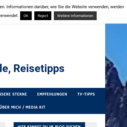
ren. Informationen darüber, wie Sie die Website verwenden, werden
verwendet.
OK
Reject
Weitere Informationen
e, Reisetipps
draußen sind. In Deutschland und überall!
NSERE STERNE
EMPFEHLUNGEN
TV-TIPPS
ÜBER MICH / MEDIA KIT
HIER KANNST DU IM BLOG SUCHEN: