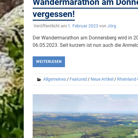
Wandermarathon am Donne
vergessen!
Veröffentlicht am
1. Februar 2023
von
Jörg
Der Wandermarathon am Donnersberg wird in 202
06.05.2023. Seit kurzem ist nun auch die Anmel
WEITERLESEN
Allgemeines
/
Featured
/
Neue Artikel
/
Rheinland-