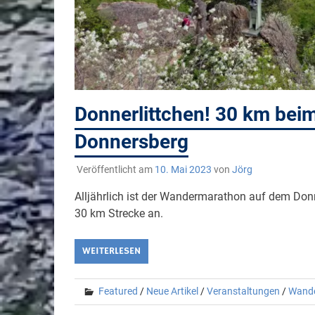
Donnerlittchen! 30 km be
Donnersberg
Veröffentlicht am
10. Mai 2023
von
Jörg
Alljährlich ist der Wandermarathon auf dem Don
30 km Strecke an.
WEITERLESEN
Featured
/
Neue Artikel
/
Veranstaltungen
/
Wand