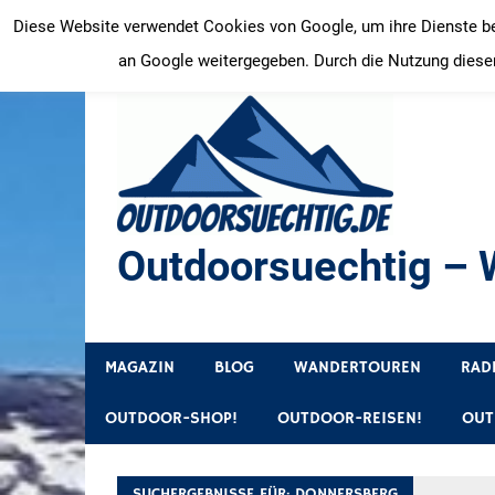
Zum
Diese Website verwendet Cookies von Google, um ihre Dienste bere
Inhalt
an Google weitergegeben. Durch die Nutzung dieser
springen
Outdoorsuechtig – W
Outdoor, Wandertouren, Ausflugsziele, Reisetipps
MAGAZIN
BLOG
WANDERTOUREN
RAD
OUTDOOR-SHOP!
OUTDOOR-REISEN!
OUT
SUCHERGEBNISSE FÜR:
DONNERSBERG