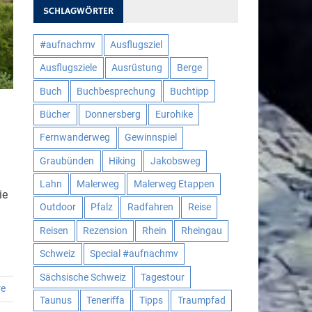
SCHLAGWÖRTER
#aufnachmv
Ausflugsziel
Ausflugsziele
Ausrüstung
Berge
Buch
Buchbesprechung
Buchtipp
Bücher
Donnersberg
Eurohike
Fernwanderweg
Gewinnspiel
Graubünden
Hiking
Jakobsweg
Lahn
Malerweg
Malerweg Etappen
ie
Outdoor
Pfalz
Radfahren
Reise
Reisen
Rezension
Rhein
Rheingau
Schweiz
Special #aufnachmv
Sächsische Schweiz
Tagestour
re
Taunus
Teneriffa
Tipps
Traumpfad