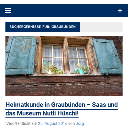
Produkttests und Buchrezensionen. Ein Blog für alle, die gern
draußen sind. In Deutschland und überall!
SUCHERGEBNISSE FÜR:
GRAUBÜNDEN
Heimatkunde in Graubünden – Saas und
das Museum Nutli Hüschi!
Veröffentlicht am
25. August 2016
von
Jörg