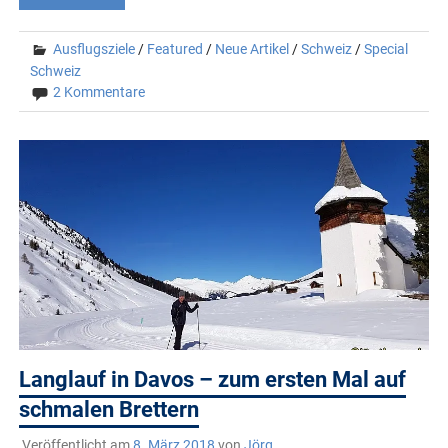
Ausflugsziele
/
Featured
/
Neue Artikel
/
Schweiz
/
Special
Schweiz
2 Kommentare
Langlauf in Davos – zum ersten Mal auf
schmalen Brettern
Veröffentlicht am
8. März 2018
von
Jörg