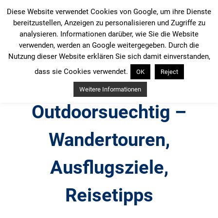
Zum
Diese Website verwendet Cookies von Google, um ihre Dienste
Inhalt
bereitzustellen, Anzeigen zu personalisieren und Zugriffe zu
springen
analysieren. Informationen darüber, wie Sie die Website
verwenden, werden an Google weitergegeben. Durch die
Nutzung dieser Website erklären Sie sich damit einverstanden,
dass sie Cookies verwendet.
OK
Reject
Weitere Informationen
Outdoorsuechtig –
Wandertouren,
Ausflugsziele,
Reisetipps
Outdoor, Wandertouren, Ausflugsziele, Reisetipps,