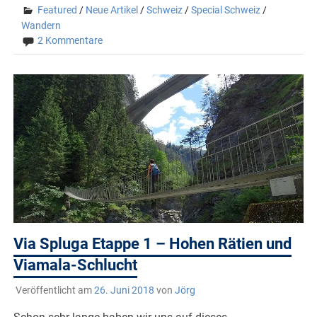
Featured
/
Neue Artikel
/
Schweiz
/
Special Schweiz
/
Wandern
2 Kommentare
Via Spluga Etappe 1 – Hohen Rätien und
Viamala-Schlucht
Veröffentlicht am
26. Juni 2018
von
Jörg