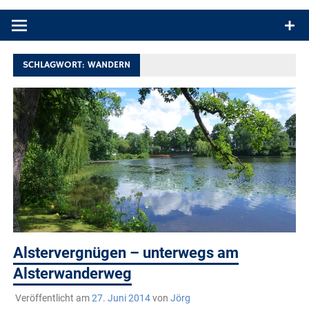
Produkttests und Buchrezensionen. Ein Blog für alle, die gern
draußen sind. In Deutschland und überall!
SCHLAGWORT:
WANDERN
Alstervergnügen – unterwegs am
Alsterwanderweg
Veröffentlicht am
27. Juni 2014
von
Jörg