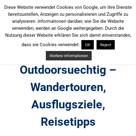
Zum
Diese Website verwendet Cookies von Google, um ihre Dienste
Inhalt
bereitzustellen, Anzeigen zu personalisieren und Zugriffe zu
springen
analysieren. Informationen darüber, wie Sie die Website
verwenden, werden an Google weitergegeben. Durch die
Nutzung dieser Website erklären Sie sich damit einverstanden,
dass sie Cookies verwendet.
OK
Reject
Weitere Informationen
Outdoorsuechtig –
Wandertouren,
Ausflugsziele,
Reisetipps
Outdoor, Wandertouren, Ausflugsziele, Reisetipps,