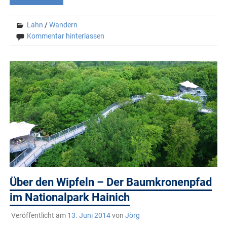
Lahn
/
Wandern
Kommentar hinterlassen
Über den Wipfeln – Der Baumkronenpfad
im Nationalpark Hainich
Veröffentlicht am
13. Juni 2014
von
Jörg