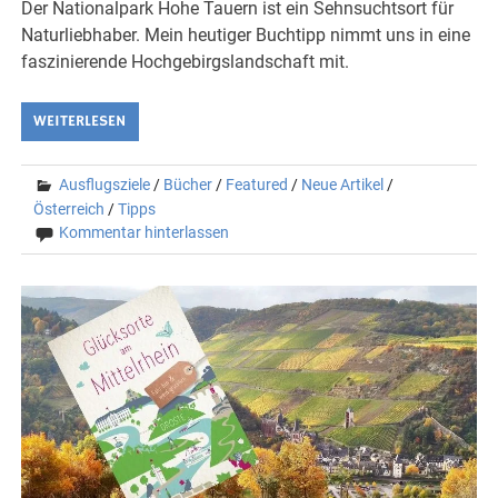
Der Nationalpark Hohe Tauern ist ein Sehnsuchtsort für
Naturliebhaber. Mein heutiger Buchtipp nimmt uns in eine
faszinierende Hochgebirgslandschaft mit.
WEITERLESEN
Ausflugsziele
/
Bücher
/
Featured
/
Neue Artikel
/
Österreich
/
Tipps
Kommentar hinterlassen