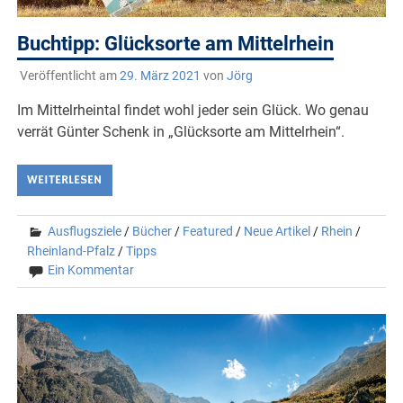
Buchtipp: Glücksorte am Mittelrhein
Veröffentlicht am
29. März 2021
von
Jörg
Im Mittelrheintal findet wohl jeder sein Glück. Wo genau
verrät Günter Schenk in „Glücksorte am Mittelrhein“.
WEITERLESEN
Ausflugsziele
/
Bücher
/
Featured
/
Neue Artikel
/
Rhein
/
Rheinland-Pfalz
/
Tipps
Ein Kommentar