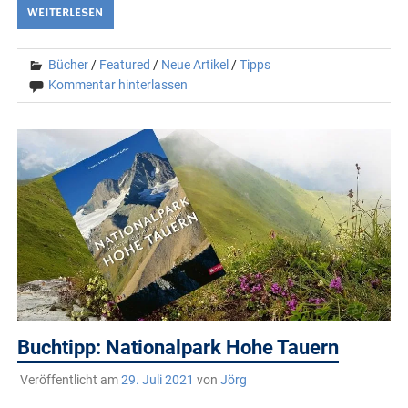
WEITERLESEN
Bücher
/
Featured
/
Neue Artikel
/
Tipps
Kommentar hinterlassen
Buchtipp: Nationalpark Hohe Tauern
Veröffentlicht am
29. Juli 2021
von
Jörg