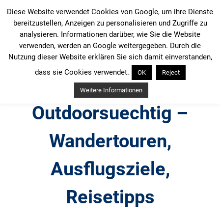
Zum
Diese Website verwendet Cookies von Google, um ihre Dienste
Inhalt
bereitzustellen, Anzeigen zu personalisieren und Zugriffe zu
springen
analysieren. Informationen darüber, wie Sie die Website
verwenden, werden an Google weitergegeben. Durch die
Nutzung dieser Website erklären Sie sich damit einverstanden,
dass sie Cookies verwendet.
OK
Reject
Weitere Informationen
Outdoorsuechtig –
Wandertouren,
Ausflugsziele,
Reisetipps
Outdoor, Wandertouren, Ausflugsziele, Reisetipps,