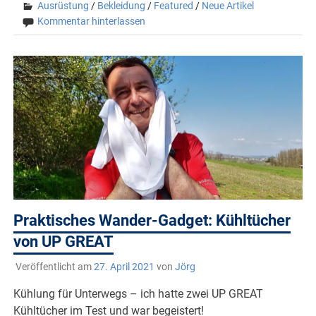
Ausrüstung
/
Bekleidung
/
Featured
/
Neue Artikel
Kommentar hinterlassen
Praktisches Wander-Gadget: Kühltücher
von UP GREAT
Veröffentlicht am
27. April 2021
von
Jörg
Kühlung für Unterwegs – ich hatte zwei UP GREAT
Kühltücher im Test und war begeistert!