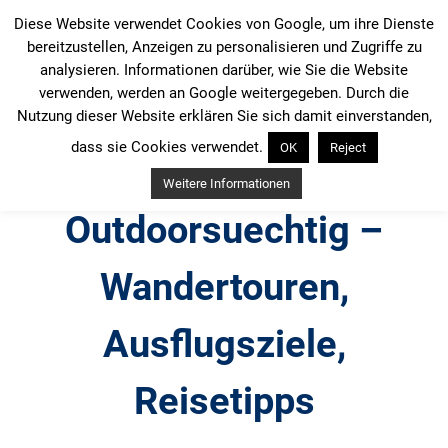
Zum
Diese Website verwendet Cookies von Google, um ihre Dienste
Inhalt
bereitzustellen, Anzeigen zu personalisieren und Zugriffe zu
springen
analysieren. Informationen darüber, wie Sie die Website
verwenden, werden an Google weitergegeben. Durch die
Nutzung dieser Website erklären Sie sich damit einverstanden,
dass sie Cookies verwendet.
OK
Reject
Weitere Informationen
Outdoorsuechtig –
Wandertouren,
Ausflugsziele,
Reisetipps
Outdoor, Wandertouren, Ausflugsziele, Reisetipps,