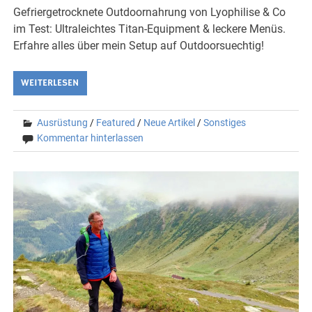
Gefriergetrocknete Outdoornahrung von Lyophilise & Co
im Test: Ultraleichtes Titan-Equipment & leckere Menüs.
Erfahre alles über mein Setup auf Outdoorsuechtig!
WEITERLESEN
Ausrüstung
/
Featured
/
Neue Artikel
/
Sonstiges
Kommentar hinterlassen