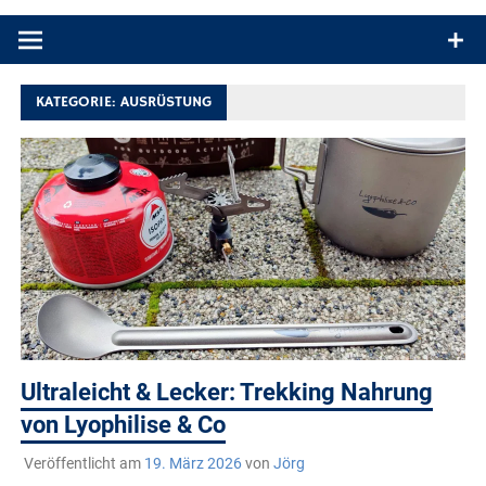
Produkttests und Buchrezensionen. Ein Blog für alle, die gern
draußen sind. In Deutschland und überall!
KATEGORIE:
AUSRÜSTUNG
Ultraleicht & Lecker: Trekking Nahrung
von Lyophilise & Co
Veröffentlicht am
19. März 2026
von
Jörg