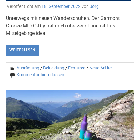
Veröffentlicht am
18. September 2022
von
Jörg
Unterwegs mit neuen Wanderschuhen. Der Garmont
Groove MID G-Dry hat mich überzeugt und ist fürs
Mittelgebirge ideal.
WEITERLESEN
Ausrüstung
/
Bekleidung
/
Featured
/
Neue Artikel
Kommentar hinterlassen