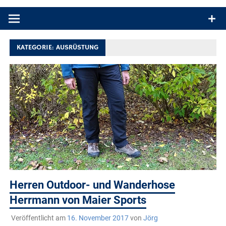
Produkttests und Buchrezensionen. Ein Blog für alle, die gern
draußen sind. In Deutschland und überall!
KATEGORIE:
AUSRÜSTUNG
Herren Outdoor- und Wanderhose
Herrmann von Maier Sports
Veröffentlicht am
16. November 2017
von
Jörg