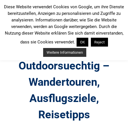
Zum
Diese Website verwendet Cookies von Google, um ihre Dienste
Inhalt
bereitzustellen, Anzeigen zu personalisieren und Zugriffe zu
springen
analysieren. Informationen darüber, wie Sie die Website
verwenden, werden an Google weitergegeben. Durch die
Nutzung dieser Website erklären Sie sich damit einverstanden,
dass sie Cookies verwendet.
OK
Reject
Weitere Informationen
Outdoorsuechtig –
Wandertouren,
Ausflugsziele,
Reisetipps
Outdoor, Wandertouren, Ausflugsziele, Reisetipps,