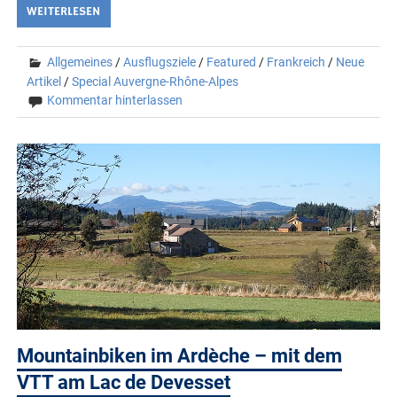
WEITERLESEN
Allgemeines
/
Ausflugsziele
/
Featured
/
Frankreich
/
Neue
Artikel
/
Special Auvergne-Rhône-Alpes
Kommentar hinterlassen
Mountainbiken im Ardèche – mit dem
VTT am Lac de Devesset