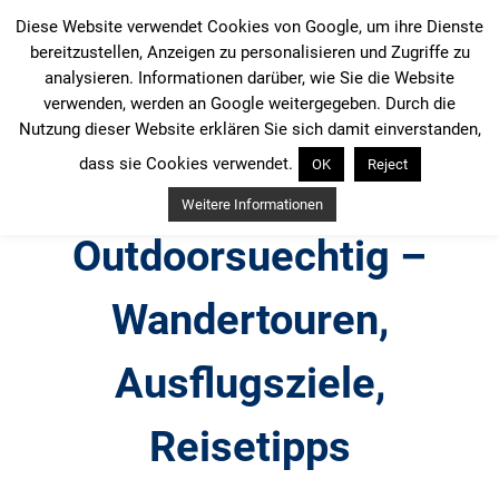
Zum
Diese Website verwendet Cookies von Google, um ihre Dienste
Inhalt
bereitzustellen, Anzeigen zu personalisieren und Zugriffe zu
springen
analysieren. Informationen darüber, wie Sie die Website
verwenden, werden an Google weitergegeben. Durch die
Nutzung dieser Website erklären Sie sich damit einverstanden,
dass sie Cookies verwendet.
OK
Reject
Weitere Informationen
Outdoorsuechtig –
Wandertouren,
Ausflugsziele,
Reisetipps
Outdoor, Wandertouren, Ausflugsziele, Reisetipps,