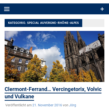
Produkttests und Buchrezensionen. Ein Blog für alle, die gern
draußen sind. In Deutschland und überall!
KATEGORIE:
SPECIAL AUVERGNE-RHÔNE-ALPES
Clermont-Ferrand… Vercingetorix, Volvic
und Vulkane
Veröffentlicht am
21. November 2016
von
Jörg