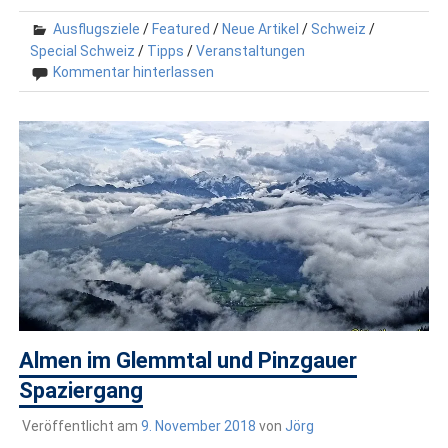
Ausflugsziele
/
Featured
/
Neue Artikel
/
Schweiz
/
Special Schweiz
/
Tipps
/
Veranstaltungen
Kommentar hinterlassen
Almen im Glemmtal und Pinzgauer
Spaziergang
Veröffentlicht am
9. November 2018
von
Jörg