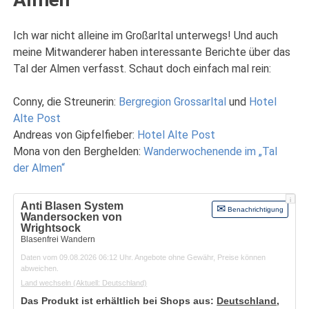
Ich war nicht alleine im Großarltal unterwegs! Und auch
meine Mitwanderer haben interessante Berichte über das
Tal der Almen verfasst. Schaut doch einfach mal rein:
Conny, die Streunerin:
Bergregion Grossarltal
und
Hotel
Alte Post
Andreas von Gipfelfieber:
Hotel Alte Post
Mona von den Berghelden:
Wanderwochenende im „Tal
der Almen“
i
Anti Blasen System
Benachrichtigung
Wandersocken von
Wrightsock
Blasenfrei Wandern
Daten vom 09.08.2026 06:12 Uhr. Angebote ohne Gewähr, Preise können
abweichen.
Land wechseln
(Aktuell: Deutschland)
Das Produkt ist erhältlich bei Shops aus:
Deutschland
,