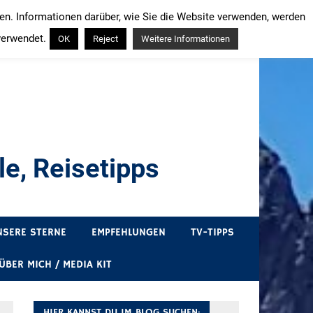
ren. Informationen darüber, wie Sie die Website verwenden, werden
verwendet.
OK
Reject
Weitere Informationen
e, Reisetipps
draußen sind. In Deutschland und überall!
NSERE STERNE
EMPFEHLUNGEN
TV-TIPPS
ÜBER MICH / MEDIA KIT
HIER KANNST DU IM BLOG SUCHEN: