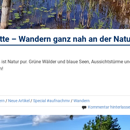
te – Wandern ganz nah an der Natu
ist Natur pur. Grüne Wälder und blaue Seen, Aussichtstürme un
n!
ern
/
Neue Artikel
/
Special #aufnachmv
/
Wandern
Kommentar hinterlass