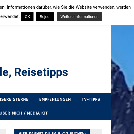
ren. Informationen darüber, wie Sie die Website verwenden, werden
verwendet.
OK
Reject
Weitere Informationen
e, Reisetipps
draußen sind. In Deutschland und überall!
NSERE STERNE
EMPFEHLUNGEN
TV-TIPPS
ÜBER MICH / MEDIA KIT
HIER KANNST DU IM BLOG SUCHEN: