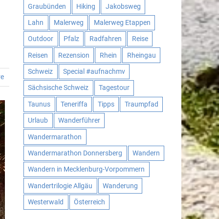
Graubünden
Hiking
Jakobsweg
Lahn
Malerweg
Malerweg Etappen
Outdoor
Pfalz
Radfahren
Reise
Reisen
Rezension
Rhein
Rheingau
Schweiz
Special #aufnachmv
re
Sächsische Schweiz
Tagestour
Taunus
Teneriffa
Tipps
Traumpfad
Urlaub
Wanderführer
Wandermarathon
Wandermarathon Donnersberg
Wandern
Wandern in Mecklenburg-Vorpommern
Wandertrilogie Allgäu
Wanderung
Westerwald
Österreich