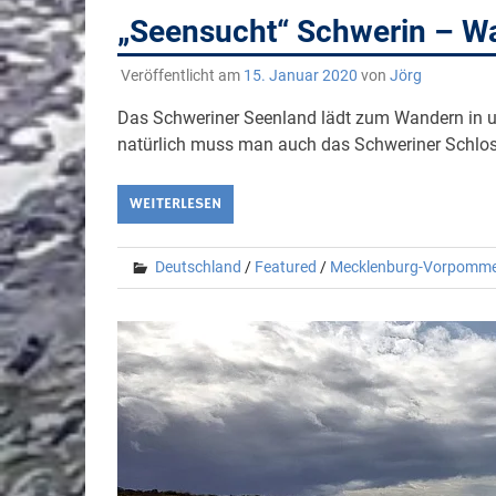
„Seensucht“ Schwerin – W
Veröffentlicht am
15. Januar 2020
von
Jörg
Das Schweriner Seenland lädt zum Wandern in 
natürlich muss man auch das Schweriner Schlo
WEITERLESEN
Deutschland
/
Featured
/
Mecklenburg-Vorpomm