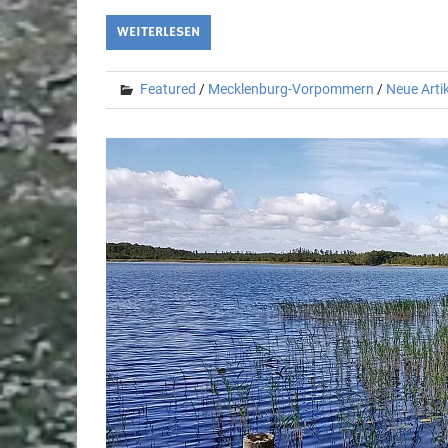
WEITERLESEN
Featured
/
Mecklenburg-Vorpommern
/
Neue Artik