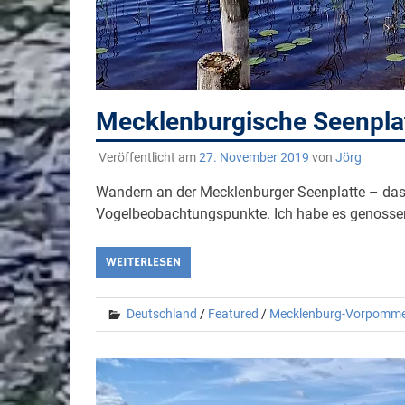
Mecklenburgische Seenplat
Veröffentlicht am
27. November 2019
von
Jörg
Wandern an der Mecklenburger Seenplatte – das 
Vogelbeobachtungspunkte. Ich habe es genosse
WEITERLESEN
Deutschland
/
Featured
/
Mecklenburg-Vorpomm