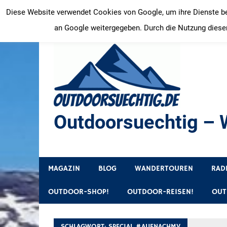
Zum
Diese Website verwendet Cookies von Google, um ihre Dienste bere
Inhalt
an Google weitergegeben. Durch die Nutzung dieser
springen
Outdoorsuechtig – W
Outdoor, Wandertouren, Ausflugsziele, Reisetipps
MAGAZIN
BLOG
WANDERTOUREN
RAD
OUTDOOR-SHOP!
OUTDOOR-REISEN!
OUT
SCHLAGWORT:
SPECIAL #AUFNACHMV