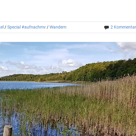
el
/
Special #aufnachmv
/
Wandern
2 Kommenta