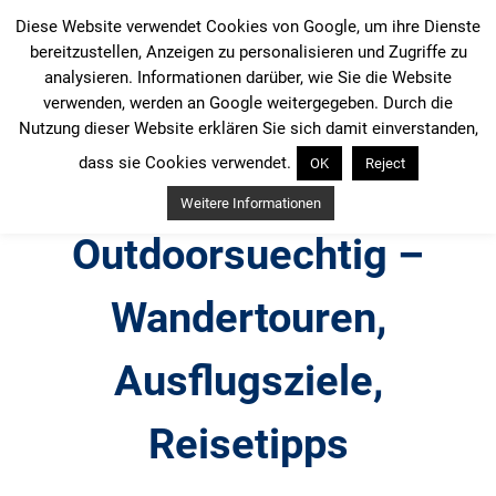
Zum
Diese Website verwendet Cookies von Google, um ihre Dienste
Inhalt
bereitzustellen, Anzeigen zu personalisieren und Zugriffe zu
springen
analysieren. Informationen darüber, wie Sie die Website
verwenden, werden an Google weitergegeben. Durch die
Nutzung dieser Website erklären Sie sich damit einverstanden,
dass sie Cookies verwendet.
OK
Reject
Weitere Informationen
Outdoorsuechtig –
Wandertouren,
Ausflugsziele,
Reisetipps
Outdoor, Wandertouren, Ausflugsziele, Reisetipps,