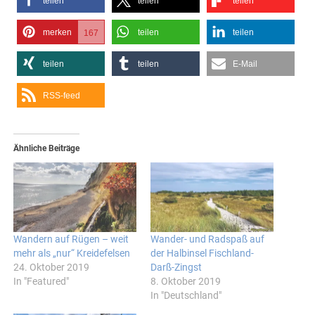
teilen
teilen
teilen
merken
teilen
teilen
167
teilen
teilen
E-Mail
RSS-feed
Ähnliche Beiträge
Wandern auf Rügen – weit
Wander- und Radspaß auf
mehr als „nur“ Kreidefelsen
der Halbinsel Fischland-
24. Oktober 2019
Darß-Zingst
In "Featured"
8. Oktober 2019
In "Deutschland"