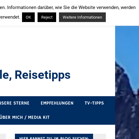
ren. Informationen darüber, wie Sie die Website verwenden, werden
verwendet.
OK
Reject
Weitere Informationen
e, Reisetipps
draußen sind. In Deutschland und überall!
NSERE STERNE
EMPFEHLUNGEN
TV-TIPPS
ÜBER MICH / MEDIA KIT
HIER KANNST DU IM BLOG SUCHEN: