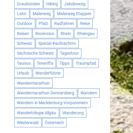
Graubünden
Hiking
Jakobsweg
Lahn
Malerweg
Malerweg Etappen
Outdoor
Pfalz
Radfahren
Reise
Reisen
Rezension
Rhein
Rheingau
Schweiz
Special #aufnachmv
Sächsische Schweiz
Tagestour
Taunus
Teneriffa
Tipps
Traumpfad
Urlaub
Wanderführer
Wandermarathon
Wandermarathon Donnersberg
Wandern
Wandern in Mecklenburg-Vorpommern
Wandertrilogie Allgäu
Wanderung
Westerwald
Österreich