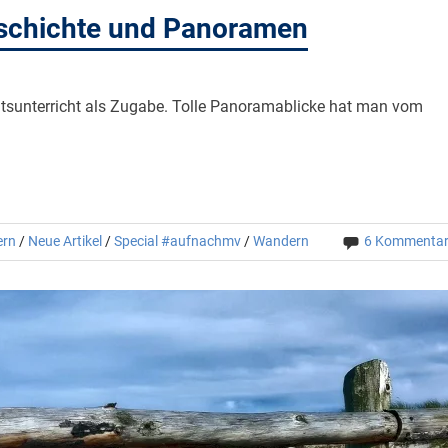
schichte und Panoramen
sunterricht als Zugabe. Tolle Panoramablicke hat man vom
ern
/
Neue Artikel
/
Special #aufnachmv
/
Wandern
6 Kommenta