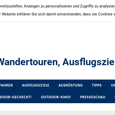
itzustellen, Anzeigen zu personalisieren und Zugriffe zu analysie
 Website erklären Sie sich damit einverstanden, dass sie Cookies 
andertouren, Ausflugsziel
, Produkttests und Buchrezensionen. Ein Blog für alle, die gern 
FAHREN
AUSFLUGSZIELE
AUSRÜSTUNG
TIPPS
U
DOOR-GECHECKT!
OUTDOOR-KINO!
PRESSESCHAU