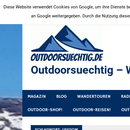
Zum
Diese Website verwendet Cookies von Google, um ihre Dienste bere
Inhalt
an Google weitergegeben. Durch die Nutzung dieser
springen
Outdoorsuechtig – W
Outdoor, Wandertouren, Ausflugsziele, Reisetipps
MAGAZIN
BLOG
WANDERTOUREN
RAD
OUTDOOR-SHOP!
OUTDOOR-REISEN!
OUT
SCHLAGWORT:
USEDOM