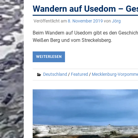
Wandern auf Usedom – Ge
Veröffentlicht am
8. November 2019
von
Jörg
Beim Wandern auf Usedom gibt es den Geschicht
Weißen Berg und vom Streckelsberg.
WEITERLESEN
Deutschland
/
Featured
/
Mecklenburg-Vorpomm