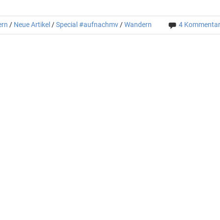
ern
/
Neue Artikel
/
Special #aufnachmv
/
Wandern
4 Kommenta