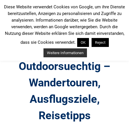
Zum
Diese Website verwendet Cookies von Google, um ihre Dienste
Inhalt
bereitzustellen, Anzeigen zu personalisieren und Zugriffe zu
springen
analysieren. Informationen darüber, wie Sie die Website
verwenden, werden an Google weitergegeben. Durch die
Nutzung dieser Website erklären Sie sich damit einverstanden,
dass sie Cookies verwendet.
OK
Reject
Weitere Informationen
Outdoorsuechtig –
Wandertouren,
Ausflugsziele,
Reisetipps
Outdoor, Wandertouren, Ausflugsziele, Reisetipps,