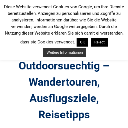
Zum
Diese Website verwendet Cookies von Google, um ihre Dienste
Inhalt
bereitzustellen, Anzeigen zu personalisieren und Zugriffe zu
springen
analysieren. Informationen darüber, wie Sie die Website
verwenden, werden an Google weitergegeben. Durch die
Nutzung dieser Website erklären Sie sich damit einverstanden,
dass sie Cookies verwendet.
OK
Reject
Weitere Informationen
Outdoorsuechtig –
Wandertouren,
Ausflugsziele,
Reisetipps
Outdoor, Wandertouren, Ausflugsziele, Reisetipps,