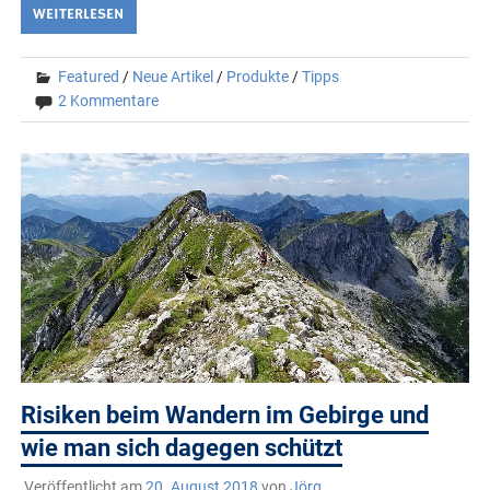
WEITERLESEN
Featured
/
Neue Artikel
/
Produkte
/
Tipps
2 Kommentare
Risiken beim Wandern im Gebirge und
wie man sich dagegen schützt
Veröffentlicht am
20. August 2018
von
Jörg