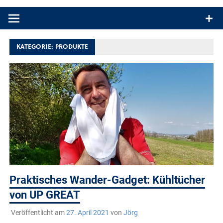
Produkttests und Buchrezensionen. Ein Blog für alle, die gern
draußen sind. In Deutschland und überall!
KATEGORIE:
PRODUKTE
Praktisches Wander-Gadget: Kühltücher
von UP GREAT
Veröffentlicht am
27. April 2021
von
Jörg