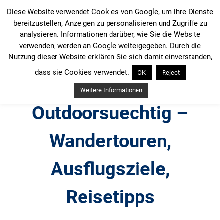
Zum
Diese Website verwendet Cookies von Google, um ihre Dienste
Inhalt
bereitzustellen, Anzeigen zu personalisieren und Zugriffe zu
springen
analysieren. Informationen darüber, wie Sie die Website
verwenden, werden an Google weitergegeben. Durch die
Nutzung dieser Website erklären Sie sich damit einverstanden,
dass sie Cookies verwendet.
OK
Reject
Weitere Informationen
Outdoorsuechtig –
Wandertouren,
Ausflugsziele,
Reisetipps
Outdoor, Wandertouren, Ausflugsziele, Reisetipps,