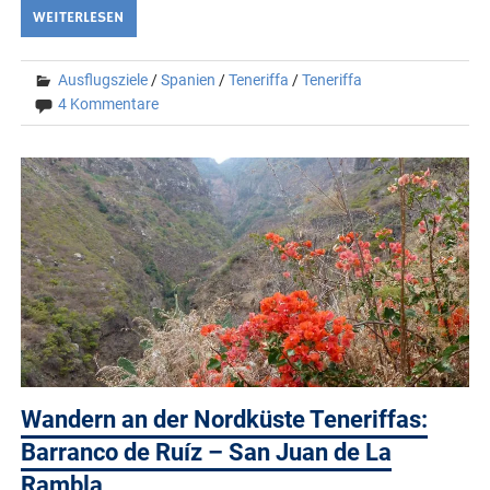
WEITERLESEN
Ausflugsziele
/
Spanien
/
Teneriffa
/
Teneriffa
4 Kommentare
Wandern an der Nordküste Teneriffas:
Barranco de Ruíz – San Juan de La
Rambla