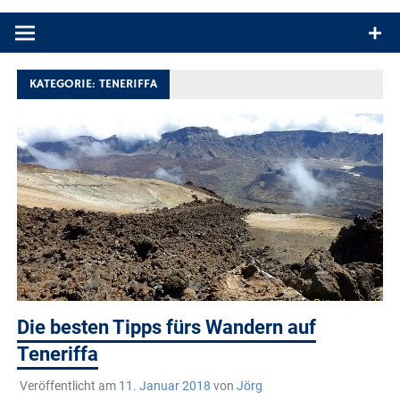
Produkttests und Buchrezensionen. Ein Blog für alle, die gern
draußen sind. In Deutschland und überall!
KATEGORIE:
TENERIFFA
Die besten Tipps fürs Wandern auf
Teneriffa
Veröffentlicht am
11. Januar 2018
von
Jörg