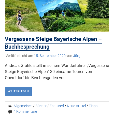
Vergessene Steige Bayerische Alpen –
Buchbesprechung
Veröffentlicht am
15. September 2020
von
Jörg
Andreas Gruhle stellt in seinem Wanderführer „Vergessene
Steige Bayerische Alpen“ 30 einsame Touren von
Oberstdorf bis Berchtesgaden vor.
WEITERLESEN
Allgemeines
/
Bücher
/
Featured
/
Neue Artikel
/
Tipps
4 Kommentare