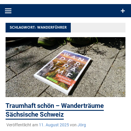
Produkttests und Buchrezensionen. Ein Blog für alle, die gern
draußen sind. In Deutschland und überall!
SCHLAGWORT:
WANDERFÜHRER
Traumhaft schön – Wanderträume
Sächsische Schweiz
Veröffentlicht am
11. August 2025
von
Jörg