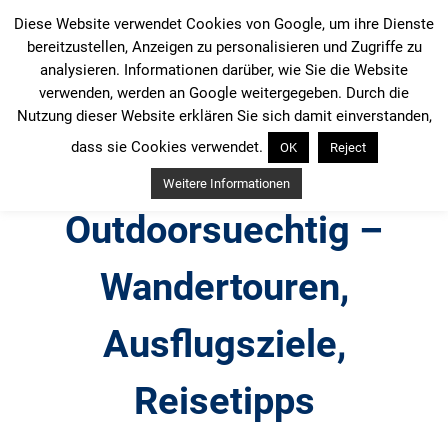
Zum
Diese Website verwendet Cookies von Google, um ihre Dienste
Inhalt
bereitzustellen, Anzeigen zu personalisieren und Zugriffe zu
springen
analysieren. Informationen darüber, wie Sie die Website
verwenden, werden an Google weitergegeben. Durch die
Nutzung dieser Website erklären Sie sich damit einverstanden,
dass sie Cookies verwendet.
OK
Reject
Weitere Informationen
Outdoorsuechtig –
Wandertouren,
Ausflugsziele,
Reisetipps
Outdoor, Wandertouren, Ausflugsziele, Reisetipps,