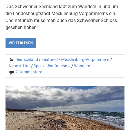
Das Schweriner Seenland lädt zum Wandern in und um
die Landeshauptstadt Mecklenburg-Vorpommerns ein.
Und natürlich muss man auch das Schweriner Schloss
gesehen haben!
WEITERLESEN
Deutschland
/
Featured
/
Mecklenburg-Vorpommern
/
Neue Artikel
/
Special #aufnachmv
/
Wandern
7 Kommentare