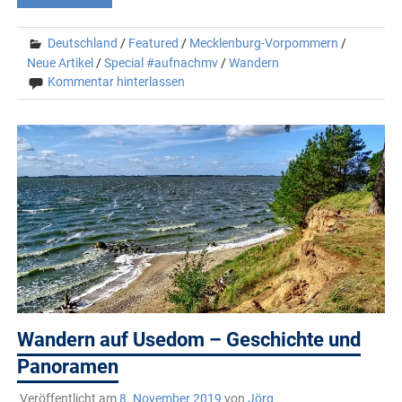
Deutschland
/
Featured
/
Mecklenburg-Vorpommern
/
Neue Artikel
/
Special #aufnachmv
/
Wandern
Kommentar hinterlassen
Wandern auf Usedom – Geschichte und
Panoramen
Veröffentlicht am
8. November 2019
von
Jörg