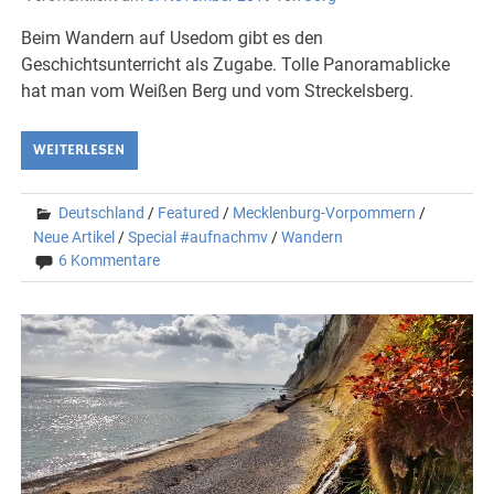
Beim Wandern auf Usedom gibt es den
Geschichtsunterricht als Zugabe. Tolle Panoramablicke
hat man vom Weißen Berg und vom Streckelsberg.
WEITERLESEN
Deutschland
/
Featured
/
Mecklenburg-Vorpommern
/
Neue Artikel
/
Special #aufnachmv
/
Wandern
6 Kommentare