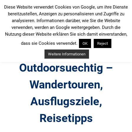
Zum
Diese Website verwendet Cookies von Google, um ihre Dienste
Inhalt
bereitzustellen, Anzeigen zu personalisieren und Zugriffe zu
springen
analysieren. Informationen darüber, wie Sie die Website
verwenden, werden an Google weitergegeben. Durch die
Nutzung dieser Website erklären Sie sich damit einverstanden,
dass sie Cookies verwendet.
OK
Reject
Weitere Informationen
Outdoorsuechtig –
Wandertouren,
Ausflugsziele,
Reisetipps
Outdoor, Wandertouren, Ausflugsziele, Reisetipps,