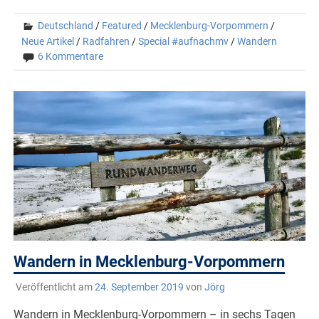
Deutschland
/
Featured
/
Mecklenburg-Vorpommern
/
Neue Artikel
/
Radfahren
/
Special #aufnachmv
/
Wandern
6 Kommentare
Wandern in Mecklenburg-Vorpommern
Veröffentlicht am
24. September 2019
von
Jörg
Wandern in Mecklenburg-Vorpommern – in sechs Tagen