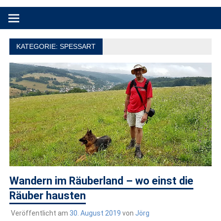
Produkttests und Buchrezensionen. Ein Blog für alle, die gern
draußen sind. In Deutschland und überall!
KATEGORIE:
SPESSART
Wandern im Räuberland – wo einst die
Räuber hausten
Veröffentlicht am
30. August 2019
von
Jörg