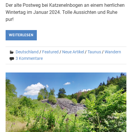
Der alte Postweg bei Katzenelnbogen an einem herrlichen
Wintertag im Januar 2024. Tolle Aussichten und Ruhe
pur!
WEITERLESEN
Deutschland
/
Featured
/
Neue Artikel
/
Taunus
/
Wandern
3 Kommentare