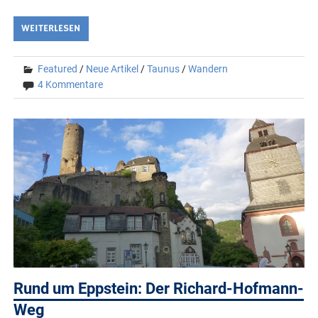
WEITERLESEN
Featured
/
Neue Artikel
/
Taunus
/
Wandern
4 Kommentare
Rund um Eppstein: Der Richard-Hofmann-
Weg