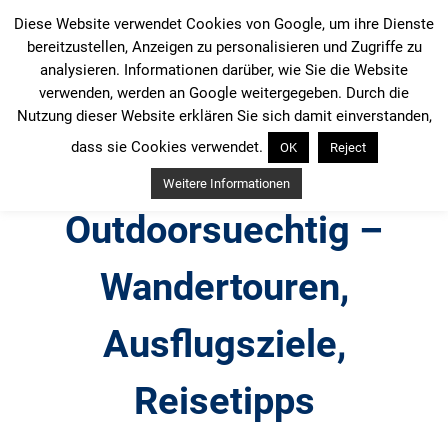
Zum
Diese Website verwendet Cookies von Google, um ihre Dienste
Inhalt
bereitzustellen, Anzeigen zu personalisieren und Zugriffe zu
springen
analysieren. Informationen darüber, wie Sie die Website
verwenden, werden an Google weitergegeben. Durch die
Nutzung dieser Website erklären Sie sich damit einverstanden,
dass sie Cookies verwendet.
OK
Reject
Weitere Informationen
Outdoorsuechtig –
Wandertouren,
Ausflugsziele,
Reisetipps
Outdoor, Wandertouren, Ausflugsziele, Reisetipps,