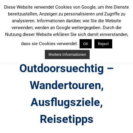
Zum
Diese Website verwendet Cookies von Google, um ihre Dienste
Inhalt
bereitzustellen, Anzeigen zu personalisieren und Zugriffe zu
springen
analysieren. Informationen darüber, wie Sie die Website
verwenden, werden an Google weitergegeben. Durch die
Nutzung dieser Website erklären Sie sich damit einverstanden,
dass sie Cookies verwendet.
OK
Reject
Weitere Informationen
Outdoorsuechtig –
Wandertouren,
Ausflugsziele,
Reisetipps
Outdoor, Wandertouren, Ausflugsziele, Reisetipps,