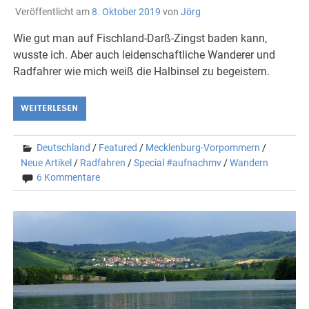
Veröffentlicht am
8. Oktober 2019
von
Jörg
Wie gut man auf Fischland-Darß-Zingst baden kann,
wusste ich. Aber auch leidenschaftliche Wanderer und
Radfahrer wie mich weiß die Halbinsel zu begeistern.
WEITERLESEN
Deutschland
/
Featured
/
Mecklenburg-Vorpommern
/
Neue Artikel
/
Radfahren
/
Special #aufnachmv
/
Wandern
6 Kommentare