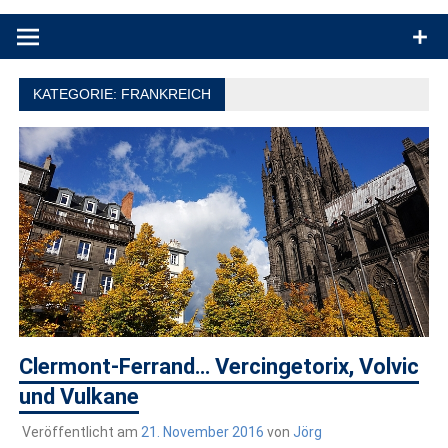
Produkttests und Buchrezensionen. Ein Blog für alle, die gern
draußen sind. In Deutschland und überall!
KATEGORIE:
FRANKREICH
Clermont-Ferrand… Vercingetorix, Volvic
und Vulkane
Veröffentlicht am
21. November 2016
von
Jörg