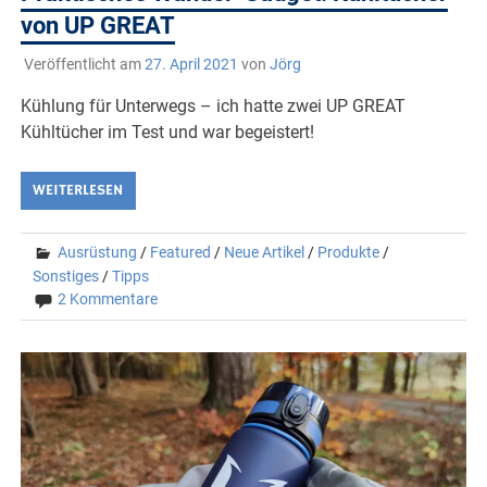
von UP GREAT
Veröffentlicht am
27. April 2021
von
Jörg
Kühlung für Unterwegs – ich hatte zwei UP GREAT
Kühltücher im Test und war begeistert!
WEITERLESEN
Ausrüstung
/
Featured
/
Neue Artikel
/
Produkte
/
Sonstiges
/
Tipps
2 Kommentare