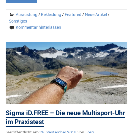
Ausrüstung
/
Bekleidung
/
Featured
/
Neue Artikel
/
Sonstiges
Kommentar hinterlassen
Sigma iD.FREE – Die neue Multisport-Uhr
im Praxistest
Veröffentlicht am
26. September 2019
von
Jörg