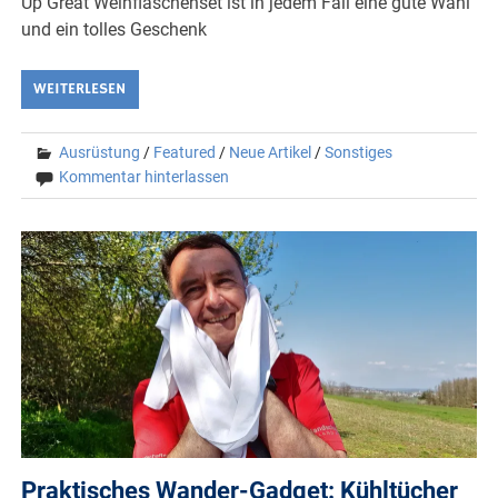
Up Great Weinflaschenset ist in jedem Fall eine gute Wahl
und ein tolles Geschenk
WEITERLESEN
Ausrüstung
/
Featured
/
Neue Artikel
/
Sonstiges
Kommentar hinterlassen
Praktisches Wander-Gadget: Kühltücher