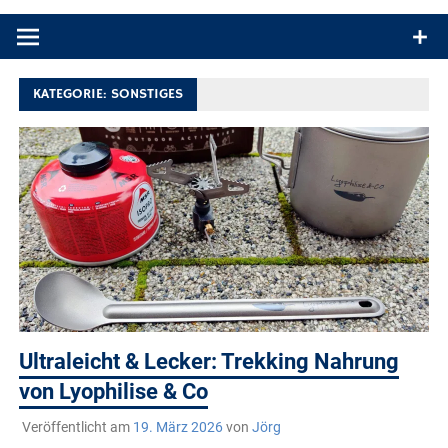
Produkttests und Buchrezensionen. Ein Blog für alle, die gern
draußen sind. In Deutschland und überall!
KATEGORIE:
SONSTIGES
Ultraleicht & Lecker: Trekking Nahrung
von Lyophilise & Co
Veröffentlicht am
19. März 2026
von
Jörg