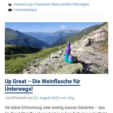
Ausrüstung
/
Featured
/
Neue Artikel
/
Sonstiges
2 Kommentare
Up Great – Die Weinflasche für
Unterwegs!
Veröffentlicht am
22. August 2022
von
Jörg
Ob kühle Erfrischung oder wohlig warme Getränke – das