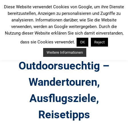
Zum
Diese Website verwendet Cookies von Google, um ihre Dienste
Inhalt
bereitzustellen, Anzeigen zu personalisieren und Zugriffe zu
springen
analysieren. Informationen darüber, wie Sie die Website
verwenden, werden an Google weitergegeben. Durch die
Nutzung dieser Website erklären Sie sich damit einverstanden,
dass sie Cookies verwendet.
OK
Reject
Weitere Informationen
Outdoorsuechtig –
Wandertouren,
Ausflugsziele,
Reisetipps
Outdoor, Wandertouren, Ausflugsziele, Reisetipps,