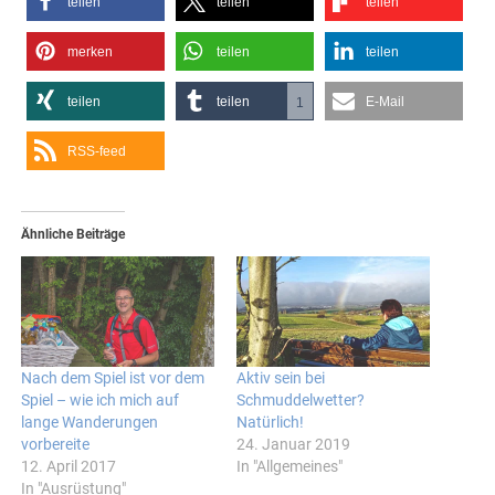
teilen
teilen
teilen
merken
teilen
teilen
teilen
teilen
E-Mail
1
RSS-feed
Ähnliche Beiträge
Nach dem Spiel ist vor dem
Aktiv sein bei
Spiel – wie ich mich auf
Schmuddelwetter?
lange Wanderungen
Natürlich!
vorbereite
24. Januar 2019
12. April 2017
In "Allgemeines"
In "Ausrüstung"