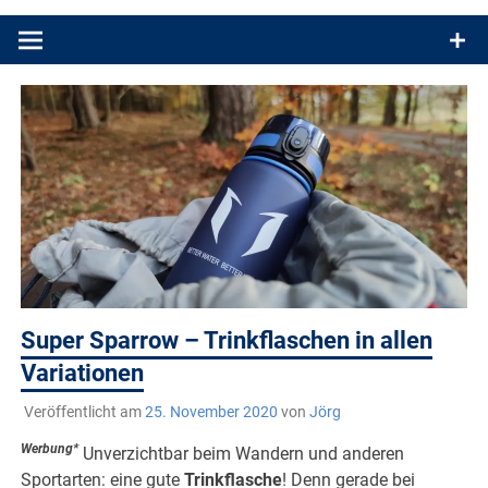
Produkttests und Buchrezensionen. Ein Blog für alle, die gern
draußen sind. In Deutschland und überall!
Super Sparrow – Trinkflaschen in allen
Variationen
Veröffentlicht am
25. November 2020
von
Jörg
Werbung*
Unverzichtbar beim Wandern und anderen
Sportarten: eine gute
Trinkflasche
! Denn gerade bei