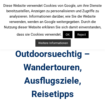
Zum
Diese Website verwendet Cookies von Google, um ihre Dienste
Inhalt
bereitzustellen, Anzeigen zu personalisieren und Zugriffe zu
springen
analysieren. Informationen darüber, wie Sie die Website
verwenden, werden an Google weitergegeben. Durch die
Nutzung dieser Website erklären Sie sich damit einverstanden,
dass sie Cookies verwendet.
OK
Reject
Weitere Informationen
Outdoorsuechtig –
Wandertouren,
Ausflugsziele,
Reisetipps
Outdoor, Wandertouren, Ausflugsziele, Reisetipps,