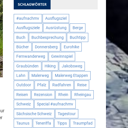
SCHLAGWÖRTER
#aufnachmv
Ausflugsziel
Ausflugsziele
Ausrüstung
Berge
Buch
Buchbesprechung
Buchtipp
Bücher
Donnersberg
Eurohike
Fernwanderweg
Gewinnspiel
Graubünden
Hiking
Jakobsweg
Lahn
Malerweg
Malerweg Etappen
Outdoor
Pfalz
Radfahren
Reise
Reisen
Rezension
Rhein
Rheingau
Schweiz
Special #aufnachmv
nur
Sächsische Schweiz
Tagestour
er
Taunus
Teneriffa
Tipps
Traumpfad
m