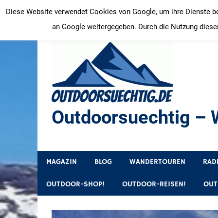
Zum
Diese Website verwendet Cookies von Google, um ihre Dienste bere
Inhalt
an Google weitergegeben. Durch die Nutzung dieser
springen
Outdoorsuechtig – W
Outdoor, Wandertouren, Ausflugsziele, Reisetipps
MAGAZIN
BLOG
WANDERTOUREN
RAD
OUTDOOR-SHOP!
OUTDOOR-REISEN!
OUT