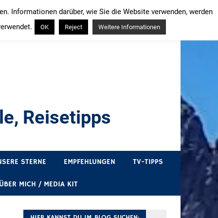
ren. Informationen darüber, wie Sie die Website verwenden, werden
verwendet.
OK
Reject
Weitere Informationen
e, Reisetipps
draußen sind. In Deutschland und überall!
NSERE STERNE
EMPFEHLUNGEN
TV-TIPPS
ÜBER MICH / MEDIA KIT
HIER KANNST DU IM BLOG SUCHEN: