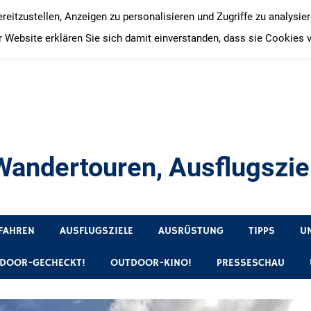
itzustellen, Anzeigen zu personalisieren und Zugriffe zu analysie
 Website erklären Sie sich damit einverstanden, dass sie Cookies 
andertouren, Ausflugsziel
, Produkttests und Buchrezensionen. Ein Blog für alle, die gern 
FAHREN
AUSFLUGSZIELE
AUSRÜSTUNG
TIPPS
U
DOOR-GECHECKT!
OUTDOOR-KINO!
PRESSESCHAU