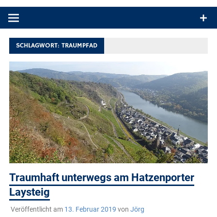
Produkttests und Buchrezensionen. Ein Blog für alle, die gern
draußen sind. In Deutschland und überall!
SCHLAGWORT:
TRAUMPFAD
Traumhaft unterwegs am Hatzenporter
Laysteig
Veröffentlicht am
13. Februar 2019
von
Jörg