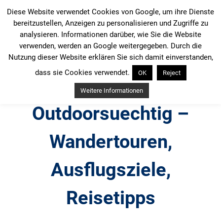
Zum
Diese Website verwendet Cookies von Google, um ihre Dienste
Inhalt
bereitzustellen, Anzeigen zu personalisieren und Zugriffe zu
springen
analysieren. Informationen darüber, wie Sie die Website
verwenden, werden an Google weitergegeben. Durch die
Nutzung dieser Website erklären Sie sich damit einverstanden,
dass sie Cookies verwendet.
OK
Reject
Weitere Informationen
Outdoorsuechtig –
Wandertouren,
Ausflugsziele,
Reisetipps
Outdoor, Wandertouren, Ausflugsziele, Reisetipps,