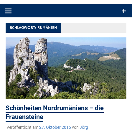
Produkttests und Buchrezensionen. Ein Blog für alle, die gern
draußen sind. In Deutschland und überall!
SCHLAGWORT:
RUMÄNIEN
Schönheiten Nordrumäniens – die
Frauensteine
Veröffentlicht am
27. Oktober 2015
von
Jörg