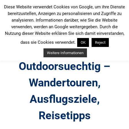
Zum
Diese Website verwendet Cookies von Google, um ihre Dienste
Inhalt
bereitzustellen, Anzeigen zu personalisieren und Zugriffe zu
springen
analysieren. Informationen darüber, wie Sie die Website
verwenden, werden an Google weitergegeben. Durch die
Nutzung dieser Website erklären Sie sich damit einverstanden,
dass sie Cookies verwendet.
OK
Reject
Weitere Informationen
Outdoorsuechtig –
Wandertouren,
Ausflugsziele,
Reisetipps
Outdoor, Wandertouren, Ausflugsziele, Reisetipps,