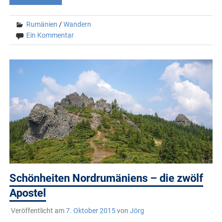
Rumänien
/
Wandern
Ein Kommentar
Schönheiten Nordrumäniens – die zwölf
Apostel
Veröffentlicht am
7. Oktober 2015
von
Jörg