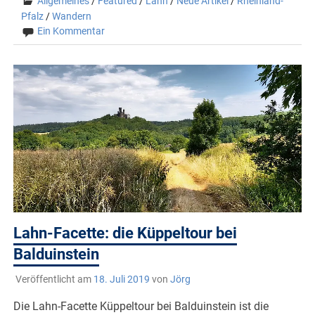
Allgemeines
/
Featured
/
Lahn
/
Neue Artikel
/
Rheinland-
Pfalz
/
Wandern
Ein Kommentar
Lahn-Facette: die Küppeltour bei
Balduinstein
Veröffentlicht am
18. Juli 2019
von
Jörg
Die Lahn-Facette Küppeltour bei Balduinstein ist die