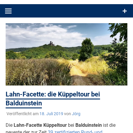
Produkttests und Buchrezensionen. Ein Blog für alle, die gern
draußen sind. In Deutschland und überall!
Lahn-Facette: die Küppeltour bei
Balduinstein
Veröffentlicht am
18. Juli 2019
von
Jörg
Die
Lahn-Facette
Küppeltour
bei
Balduinstein
ist die
neueste der zur Zeit
39 zertifizierten Rund- und