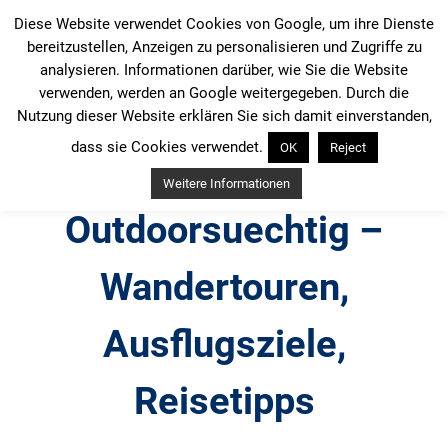
Zum
Diese Website verwendet Cookies von Google, um ihre Dienste
Inhalt
bereitzustellen, Anzeigen zu personalisieren und Zugriffe zu
springen
analysieren. Informationen darüber, wie Sie die Website
verwenden, werden an Google weitergegeben. Durch die
Nutzung dieser Website erklären Sie sich damit einverstanden,
dass sie Cookies verwendet.
OK
Reject
Weitere Informationen
Outdoorsuechtig –
Wandertouren,
Ausflugsziele,
Reisetipps
Outdoor, Wandertouren, Ausflugsziele, Reisetipps,