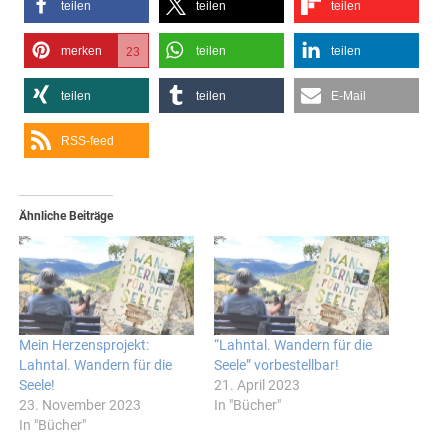
teilen
teilen
teilen
merken
teilen
teilen
23
teilen
teilen
E-Mail
RSS-feed
Ähnliche Beiträge
Mein Herzensprojekt:
“Lahntal. Wandern für die
Lahntal. Wandern für die
Seele” vorbestellbar!
Seele!
21. April 2023
23. November 2023
In "Bücher"
In "Bücher"