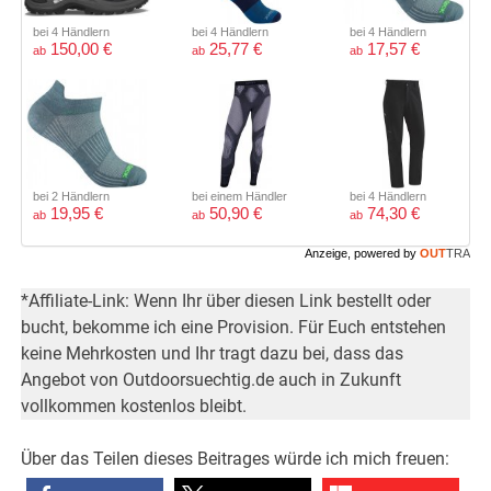
bei 4 Händlern
bei 4 Händlern
bei 4 Händlern
150,00 €
25,77 €
17,57 €
ab
ab
ab
bei 2 Händlern
bei einem Händler
bei 4 Händlern
19,95 €
50,90 €
74,30 €
ab
ab
ab
Anzeige, powered by
OUT
TRA
*Affiliate-Link: Wenn Ihr über diesen Link bestellt oder
bucht, bekomme ich eine Provision. Für Euch entstehen
keine Mehrkosten und Ihr tragt dazu bei, dass das
Angebot von Outdoorsuechtig.de auch in Zukunft
vollkommen kostenlos bleibt.
Über das Teilen dieses Beitrages würde ich mich freuen: