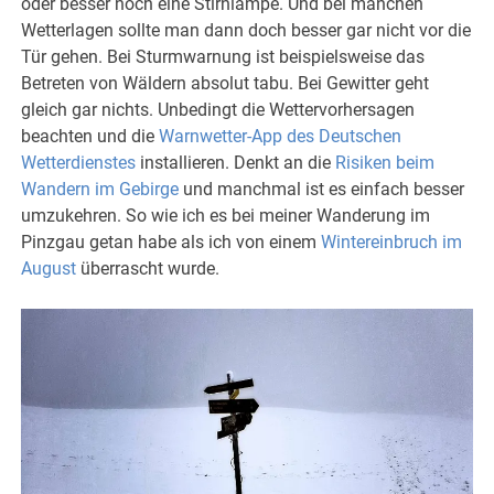
oder besser noch eine Stirnlampe. Und bei manchen
Wetterlagen sollte man dann doch besser gar nicht vor die
Tür gehen. Bei Sturmwarnung ist beispielsweise das
Betreten von Wäldern absolut tabu. Bei Gewitter geht
gleich gar nichts. Unbedingt die Wettervorhersagen
beachten und die
Warnwetter-App des Deutschen
Wetterdienstes
installieren. Denkt an die
Risiken beim
Wandern im Gebirge
und manchmal ist es einfach besser
umzukehren. So wie ich es bei meiner Wanderung im
Pinzgau getan habe als ich von einem
Wintereinbruch im
August
überrascht wurde.