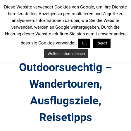
Zum
Diese Website verwendet Cookies von Google, um ihre Dienste
Inhalt
bereitzustellen, Anzeigen zu personalisieren und Zugriffe zu
springen
analysieren. Informationen darüber, wie Sie die Website
verwenden, werden an Google weitergegeben. Durch die
Nutzung dieser Website erklären Sie sich damit einverstanden,
dass sie Cookies verwendet.
OK
Reject
Weitere Informationen
Outdoorsuechtig –
Wandertouren,
Ausflugsziele,
Reisetipps
Outdoor, Wandertouren, Ausflugsziele, Reisetipps,