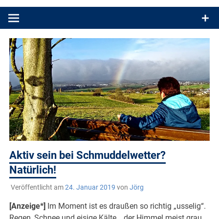
Produkttests und Buchrezensionen. Ein Blog für alle, die gern
draußen sind. In Deutschland und überall!
Aktiv sein bei Schmuddelwetter?
Natürlich!
Veröffentlicht am
24. Januar 2019
von
Jörg
[Anzeige*]
Im Moment ist es draußen so richtig „usselig“.
Regen, Schnee und eisige Kälte… der Himmel meist grau