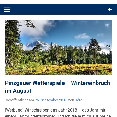
Produkttests und Buchrezensionen. Ein Blog für alle, die gern
draußen sind. In Deutschland und überall!
Pinzgauer Wetterspiele – Wintereinbruch
im August
Veröffentlicht am
26. September 2018
von
Jörg
[Werbung] Wir schreiben das Jahr 2018 – das Jahr mit
einem Jahrhundertsommer. Und ich freue mich auf meine