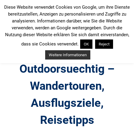
Zum
Diese Website verwendet Cookies von Google, um ihre Dienste
Inhalt
bereitzustellen, Anzeigen zu personalisieren und Zugriffe zu
springen
analysieren. Informationen darüber, wie Sie die Website
verwenden, werden an Google weitergegeben. Durch die
Nutzung dieser Website erklären Sie sich damit einverstanden,
dass sie Cookies verwendet.
OK
Reject
Weitere Informationen
Outdoorsuechtig –
Wandertouren,
Ausflugsziele,
Reisetipps
Outdoor, Wandertouren, Ausflugsziele, Reisetipps,