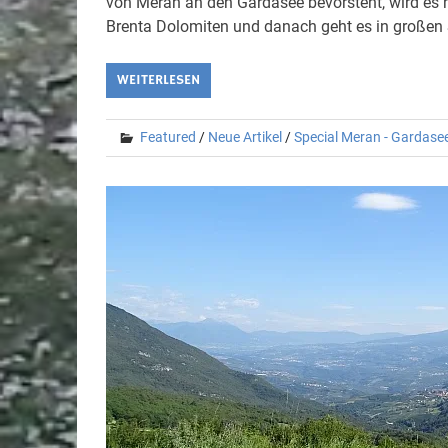
von Meran an den Gardasee bevorsteht, wird es 
Brenta Dolomiten und danach geht es in großen 
WEITERLESEN
Featured
/
Neue Artikel
/
Special Meran - Gardase