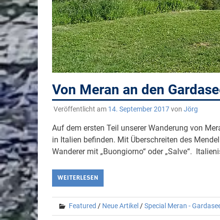
Von Meran an den Gardasee 
Veröffentlicht am
14. September 2017
von
Jörg
Auf dem ersten Teil unserer Wanderung von Mera
in Italien befinden. Mit Überschreiten des Mende
Wanderer mit „Buongiorno“ oder „Salve“. Italieni
WEITERLESEN
Featured
/
Neue Artikel
/
Special Meran - Gardase