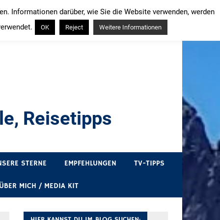
ren. Informationen darüber, wie Sie die Website verwenden, werden
verwendet.
OK
Reject
Weitere Informationen
e, Reisetipps
draußen sind. In Deutschland und überall!
NSERE STERNE
EMPFEHLUNGEN
TV-TIPPS
ÜBER MICH / MEDIA KIT
HIER KANNST DU IM BLOG SUCHEN: