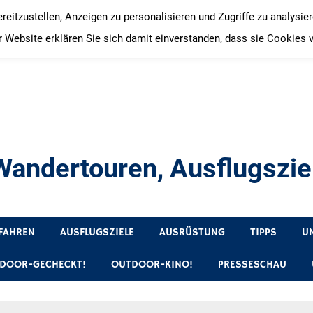
itzustellen, Anzeigen zu personalisieren und Zugriffe zu analysie
 Website erklären Sie sich damit einverstanden, dass sie Cookies 
andertouren, Ausflugsziel
, Produkttests und Buchrezensionen. Ein Blog für alle, die gern 
FAHREN
AUSFLUGSZIELE
AUSRÜSTUNG
TIPPS
U
DOOR-GECHECKT!
OUTDOOR-KINO!
PRESSESCHAU