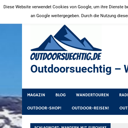
Zum
Diese Website verwendet Cookies von Google, um ihre Dienste bere
Inhalt
an Google weitergegeben. Durch die Nutzung dieser
springen
Outdoorsuechtig – W
Outdoor, Wandertouren, Ausflugsziele, Reisetipps
MAGAZIN
BLOG
WANDERTOUREN
RAD
OUTDOOR-SHOP!
OUTDOOR-REISEN!
OUT
SCHLAGWORT:
WANDERN MIT EUROHIKE