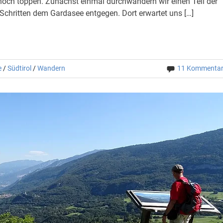
noch toppen. Zunächst einmal durchwandern wir einen Teil der
Schritten dem Gardasee entgegen. Dort erwartet uns […]
e
/
Südtirol
/
Wandern
11 Kommenta