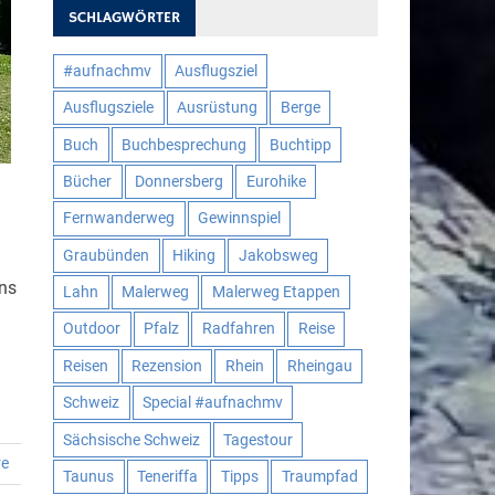
SCHLAGWÖRTER
#aufnachmv
Ausflugsziel
Ausflugsziele
Ausrüstung
Berge
Buch
Buchbesprechung
Buchtipp
Bücher
Donnersberg
Eurohike
Fernwanderweg
Gewinnspiel
Graubünden
Hiking
Jakobsweg
uns
Lahn
Malerweg
Malerweg Etappen
Outdoor
Pfalz
Radfahren
Reise
Reisen
Rezension
Rhein
Rheingau
Schweiz
Special #aufnachmv
Sächsische Schweiz
Tagestour
re
Taunus
Teneriffa
Tipps
Traumpfad