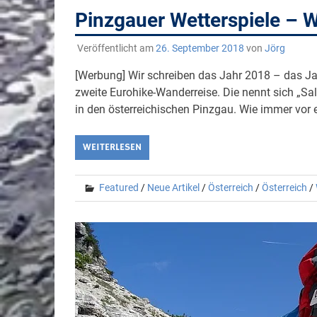
Pinzgauer Wetterspiele – 
Veröffentlicht am
26. September 2018
von
Jörg
[Werbung] Wir schreiben das Jahr 2018 – das J
zweite Eurohike-Wanderreise. Die nennt sich „Sa
in den österreichischen Pinzgau. Wie immer vor 
WEITERLESEN
Featured
/
Neue Artikel
/
Österreich
/
Österreich
/