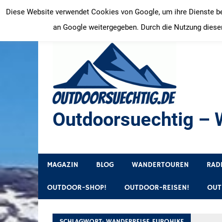
Zum
Diese Website verwendet Cookies von Google, um ihre Dienste bere
Inhalt
an Google weitergegeben. Durch die Nutzung dieser
springen
Outdoorsuechtig – W
Outdoor, Wandertouren, Ausflugsziele, Reisetipps
MAGAZIN
BLOG
WANDERTOUREN
RAD
OUTDOOR-SHOP!
OUTDOOR-REISEN!
OUT
SCHLAGWORT:
WANDERREISE EUROHIKE