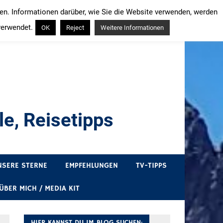
ren. Informationen darüber, wie Sie die Website verwenden, werden
verwendet.
OK
Reject
Weitere Informationen
e, Reisetipps
draußen sind. In Deutschland und überall!
NSERE STERNE
EMPFEHLUNGEN
TV-TIPPS
ÜBER MICH / MEDIA KIT
HIER KANNST DU IM BLOG SUCHEN: