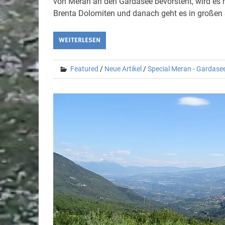
von Meran an den Gardasee bevorsteht, wird es 
Brenta Dolomiten und danach geht es in großen 
WEITERLESEN
Featured
/
Neue Artikel
/
Special Meran - Gardase