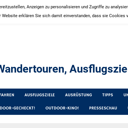
itzustellen, Anzeigen zu personalisieren und Zugriffe zu analysie
 Website erklären Sie sich damit einverstanden, dass sie Cookies 
andertouren, Ausflugsziel
, Produkttests und Buchrezensionen. Ein Blog für alle, die gern 
FAHREN
AUSFLUGSZIELE
AUSRÜSTUNG
TIPPS
U
DOOR-GECHECKT!
OUTDOOR-KINO!
PRESSESCHAU