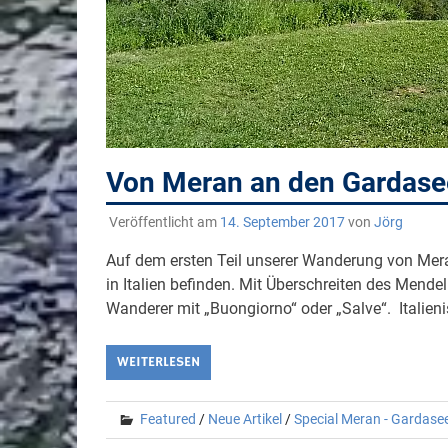
Von Meran an den Gardasee 
Veröffentlicht am
14. September 2017
von
Jörg
Auf dem ersten Teil unserer Wanderung von Mera
in Italien befinden. Mit Überschreiten des Mende
Wanderer mit „Buongiorno“ oder „Salve“. Italieni
WEITERLESEN
Featured
/
Neue Artikel
/
Special Meran - Gardase