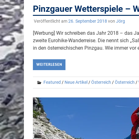
Pinzgauer Wetterspiele – 
Veröffentlicht am
26. September 2018
von
Jörg
[Werbung] Wir schreiben das Jahr 2018 – das J
zweite Eurohike-Wanderreise. Die nennt sich „Sa
in den österreichischen Pinzgau. Wie immer vor 
WEITERLESEN
Featured
/
Neue Artikel
/
Österreich
/
Österreich
/