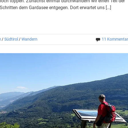
noch toppen. Zunächst einmal durchwandern wir einen Teil der
Schritten dem Gardasee entgegen. Dort erwartet uns […]
e
/
Südtirol
/
Wandern
11 Kommenta