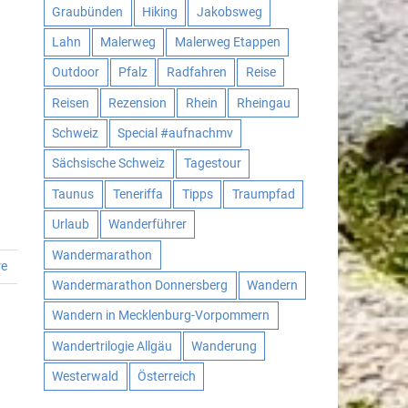
Graubünden
Hiking
Jakobsweg
Lahn
Malerweg
Malerweg Etappen
Outdoor
Pfalz
Radfahren
Reise
Reisen
Rezension
Rhein
Rheingau
Schweiz
Special #aufnachmv
Sächsische Schweiz
Tagestour
Taunus
Teneriffa
Tipps
Traumpfad
Urlaub
Wanderführer
Wandermarathon
re
Wandermarathon Donnersberg
Wandern
Wandern in Mecklenburg-Vorpommern
Wandertrilogie Allgäu
Wanderung
Westerwald
Österreich