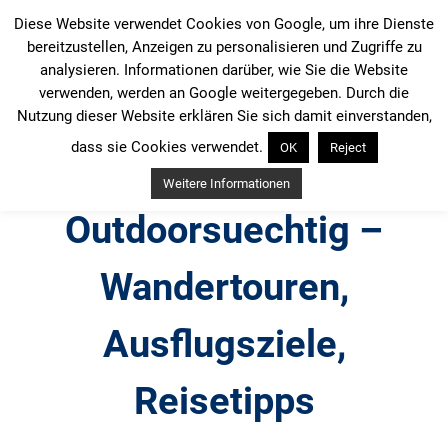
Zum
Diese Website verwendet Cookies von Google, um ihre Dienste
Inhalt
bereitzustellen, Anzeigen zu personalisieren und Zugriffe zu
springen
analysieren. Informationen darüber, wie Sie die Website
verwenden, werden an Google weitergegeben. Durch die
Nutzung dieser Website erklären Sie sich damit einverstanden,
dass sie Cookies verwendet.
OK
Reject
Weitere Informationen
Outdoorsuechtig –
Wandertouren,
Ausflugsziele,
Reisetipps
Outdoor, Wandertouren, Ausflugsziele, Reisetipps,