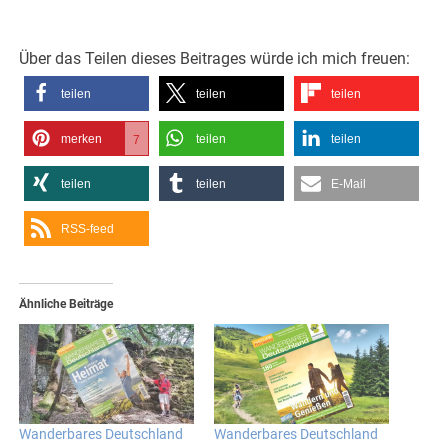
Über das Teilen dieses Beitrages würde ich mich freuen:
teilen
teilen
teilen
merken
teilen
teilen
7
teilen
teilen
E-Mail
RSS-feed
Ähnliche Beiträge
Wanderbares Deutschland
Wanderbares Deutschland