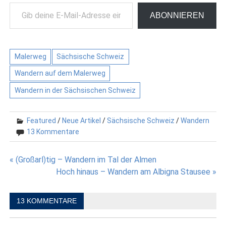
Gib deine E-Mail-Adresse ein ...
ABONNIEREN
Malerweg
Sächsische Schweiz
Wandern auf dem Malerweg
Wandern in der Sächsischen Schweiz
Featured
/
Neue Artikel
/
Sächsische Schweiz
/
Wandern
13 Kommentare
Beitragsnavigation
« (Großarl)tig – Wandern im Tal der Almen
Hoch hinaus – Wandern am Albigna Stausee »
13 KOMMENTARE