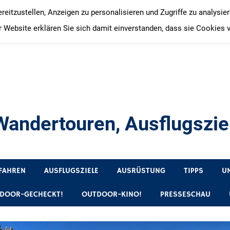
itzustellen, Anzeigen zu personalisieren und Zugriffe zu analysie
 Website erklären Sie sich damit einverstanden, dass sie Cookies 
andertouren, Ausflugsziel
, Produkttests und Buchrezensionen. Ein Blog für alle, die gern 
FAHREN
AUSFLUGSZIELE
AUSRÜSTUNG
TIPPS
U
DOOR-GECHECKT!
OUTDOOR-KINO!
PRESSESCHAU