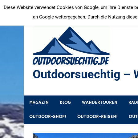
Zum
Diese Website verwendet Cookies von Google, um ihre Dienste bere
Inhalt
an Google weitergegeben. Durch die Nutzung dieser
springen
Outdoorsuechtig – W
Outdoor, Wandertouren, Ausflugsziele, Reisetipps
MAGAZIN
BLOG
WANDERTOUREN
RAD
OUTDOOR-SHOP!
OUTDOOR-REISEN!
OUT