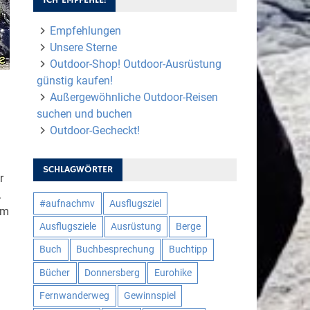
Empfehlungen
Unsere Sterne
Outdoor-Shop! Outdoor-Ausrüstung
günstig kaufen!
Außergewöhnliche Outdoor-Reisen
suchen und buchen
Outdoor-Gecheckt!
SCHLAGWÖRTER
r
.
#aufnachmv
Ausflugsziel
um
Ausflugsziele
Ausrüstung
Berge
Buch
Buchbesprechung
Buchtipp
Bücher
Donnersberg
Eurohike
Fernwanderweg
Gewinnspiel