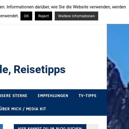
ren. Informationen darüber, wie Sie die Website verwenden, werden
verwendet.
OK
Reject
Weitere Informationen
e, Reisetipps
draußen sind. In Deutschland und überall!
NSERE STERNE
EMPFEHLUNGEN
TV-TIPPS
ÜBER MICH / MEDIA KIT
HIER KANNST DU IM BLOG SUCHEN: