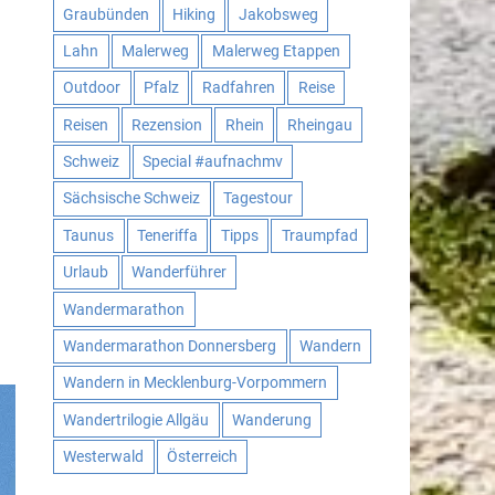
Graubünden
Hiking
Jakobsweg
Lahn
Malerweg
Malerweg Etappen
Outdoor
Pfalz
Radfahren
Reise
Reisen
Rezension
Rhein
Rheingau
Schweiz
Special #aufnachmv
Sächsische Schweiz
Tagestour
Taunus
Teneriffa
Tipps
Traumpfad
Urlaub
Wanderführer
Wandermarathon
Wandermarathon Donnersberg
Wandern
Wandern in Mecklenburg-Vorpommern
Wandertrilogie Allgäu
Wanderung
Westerwald
Österreich