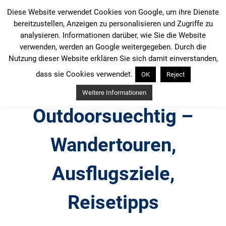
Zum
Diese Website verwendet Cookies von Google, um ihre Dienste
Inhalt
bereitzustellen, Anzeigen zu personalisieren und Zugriffe zu
springen
analysieren. Informationen darüber, wie Sie die Website
verwenden, werden an Google weitergegeben. Durch die
Nutzung dieser Website erklären Sie sich damit einverstanden,
dass sie Cookies verwendet.
OK
Reject
Weitere Informationen
Outdoorsuechtig –
Wandertouren,
Ausflugsziele,
Reisetipps
Outdoor, Wandertouren, Ausflugsziele, Reisetipps,