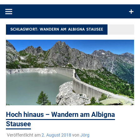
Produkttests und Buchrezensionen. Ein Blog für alle, die gern
draußen sind. In Deutschland und überall!
SCHLAGWORT:
WANDERN AM ALBIGNA STAUSEE
Hoch hinaus – Wandern am Albigna
Stausee
Veröffentlicht am
2. August 2018
von
Jörg