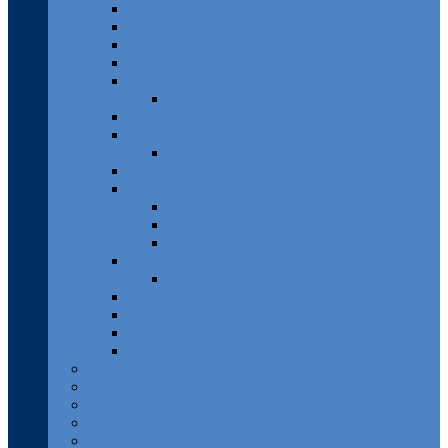
Franken
Fränkische Schweiz
Hamburg
Harz
Hessen
Lahn
Mecklenburg-Vorpommern
Pfalz
Pfälzer Wald
Rheingau
Rhein-Mosel-Eifel
Rheinsteig
Traumpfade
Traumschleifen
Saar-Hunsrück
Traumschleifen
Sächsische Schweiz
Taunus
Westerwald
Solling-Vogler
Luxemburg
Österreich
Rumänien
Schweiz
Spanien