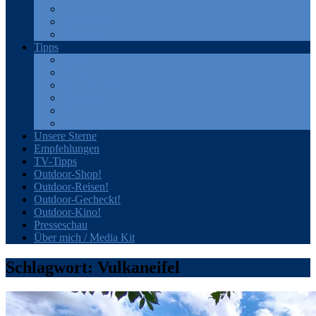
GPS
Rucksäcke
Sonstiges
Tipps
Bücher
Filme
Outdoor-Portale
Produkte
Veranstaltungen
Zeitschriften
Unsere Sterne
Empfehlungen
TV-Tipps
Outdoor-Shop!
Outdoor-Reisen!
Outdoor-Gecheckt!
Outdoor-Kino!
Presseschau
Über mich / Media Kit
Schlagwort:
Vulkaneifel