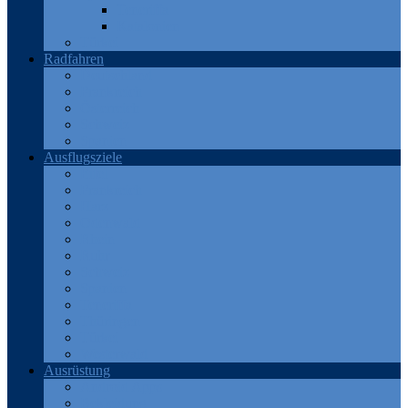
Teneriffa
Katalonien
Türkei
Radfahren
Deutschland
Frankreich
Österreich
Schweiz
Spanien
Ausflugsziele
Eifel
Frankreich
Harz
Odenwald
Rhein
Ruhr
Schweiz
Spanien
Teneriffa
Thüringen
Türkei
Westerwald
Ausrüstung
Android Apps
Bekleidung