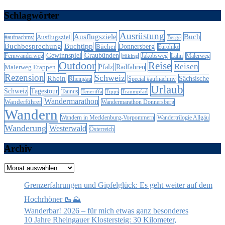
Schlagwörter
Ausrüstung
Ausflugsziele
Buch
Ausflugsziel
#aufnachmv
Berge
Buchbesprechung
Buchtipp
Donnersberg
Bücher
Eurohike
Gewinnspiel
Graubünden
Lahn
Fernwanderweg
Jakobsweg
Malerweg
Hiking
Outdoor
Reise
Reisen
Malerweg Etappen
Pfalz
Radfahren
Rezension
Schweiz
Rhein
Sächsische
Special #aufnachmv
Rheingau
Urlaub
Schweiz
Tagestour
Taunus
Teneriffa
Tipps
Traumpfad
Wandermarathon
Wanderführer
Wandermarathon Donnersberg
Wandern
Wandern in Mecklenburg-Vorpommern
Wandertrilogie Allgäu
Wanderung
Westerwald
Österreich
Archiv
Archiv
Grenzerfahrungen und Gipfelglück: Es geht weiter auf dem
Hochrhöner 🥾⛰️
Wanderbar! 2026 – für mich etwas ganz besonderes
10 Jahre Rheingauer Klostersteig: 30 Kilometer,