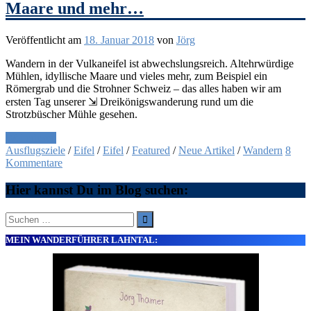
Maare und mehr…
Veröffentlicht am
18. Januar 2018
von
Jörg
Wandern in der Vulkaneifel ist abwechslungsreich. Altehrwürdige
Mühlen, idyllische Maare und vieles mehr, zum Beispiel ein
Römergrab und die Strohner Schweiz – das alles haben wir am
ersten Tag unserer ⇲ Dreikönigswanderung rund um die
Strotzbüscher Mühle gesehen.
Weiterlesen
Ausflugsziele
/
Eifel
/
Eifel
/
Featured
/
Neue Artikel
/
Wandern
8
Kommentare
Hier kannst Du im Blog suchen:
Suche
nach:
MEIN WANDERFÜHRER LAHNTAL: