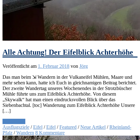
Alle Achtung! Der Eifelblick Achterhöhe
Veröffentlicht am
1. Februar 2018
von
Jörg
Das man beim ⇲ Wandern in der Vulkaneifel Mühlen, Maare und
mehr sehen kann, hatte ich Euch in gleichnamigen Beitrag berichtet.
Der zweite Wandertag unseres Wochenendes in der Strotzbüscher
Mühle führte uns zum Eifelblick Achterhöhe. Von diesem
„Skywalk“ hat man einen eindrucksvollen Blick über das
Siebenbachtal. [toc] Wanderung zum Eifelblick Achterhöhe Unsere
[…]
Weiterlesen
Ausflugsziele
/
Eifel
/
Eifel
/
Featured
/
Neue Artikel
/
Rheinland-
Pfalz
/
Wandern
8 Kommentare