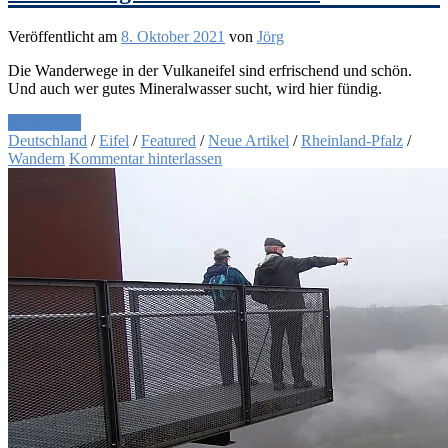
Veröffentlicht am
8. Oktober 2021
von
Jörg
Die Wanderwege in der Vulkaneifel sind erfrischend und schön.
Und auch wer gutes Mineralwasser sucht, wird hier fündig.
Weiterlesen
Deutschland
/
Eifel
/
Featured
/
Neue Artikel
/
Rheinland-Pfalz
/
Wandern
Kommentar hinterlassen