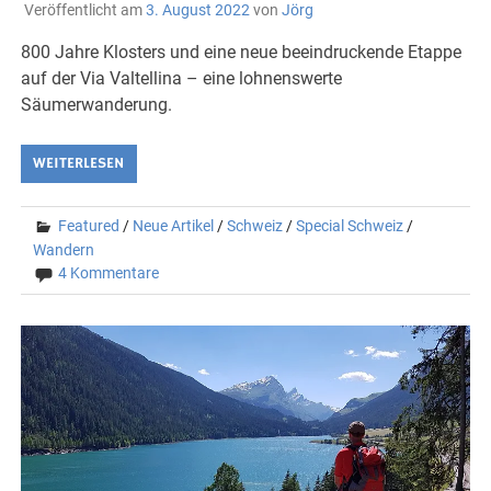
Veröffentlicht am
3. August 2022
von
Jörg
800 Jahre Klosters und eine neue beeindruckende Etappe
auf der Via Valtellina – eine lohnenswerte
Säumerwanderung.
WEITERLESEN
Featured
/
Neue Artikel
/
Schweiz
/
Special Schweiz
/
Wandern
4 Kommentare