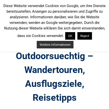
Zum
Diese Website verwendet Cookies von Google, um ihre Dienste
Inhalt
bereitzustellen, Anzeigen zu personalisieren und Zugriffe zu
springen
analysieren. Informationen darüber, wie Sie die Website
verwenden, werden an Google weitergegeben. Durch die
Nutzung dieser Website erklären Sie sich damit einverstanden,
dass sie Cookies verwendet.
OK
Reject
Weitere Informationen
Outdoorsuechtig –
Wandertouren,
Ausflugsziele,
Reisetipps
Outdoor, Wandertouren, Ausflugsziele, Reisetipps,