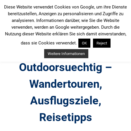
Zum
Diese Website verwendet Cookies von Google, um ihre Dienste
Inhalt
bereitzustellen, Anzeigen zu personalisieren und Zugriffe zu
springen
analysieren. Informationen darüber, wie Sie die Website
verwenden, werden an Google weitergegeben. Durch die
Nutzung dieser Website erklären Sie sich damit einverstanden,
dass sie Cookies verwendet.
OK
Reject
Weitere Informationen
Outdoorsuechtig –
Wandertouren,
Ausflugsziele,
Reisetipps
Outdoor, Wandertouren, Ausflugsziele, Reisetipps,