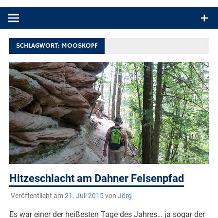
Produkttests und Buchrezensionen. Ein Blog für alle, die gern
draußen sind. In Deutschland und überall!
SCHLAGWORT:
MOOSKOPF
Hitzeschlacht am Dahner Felsenpfad
Veröffentlicht am
21. Juli 2015
von
Jörg
Es war einer der heißesten Tage des Jahres… ja sogar der