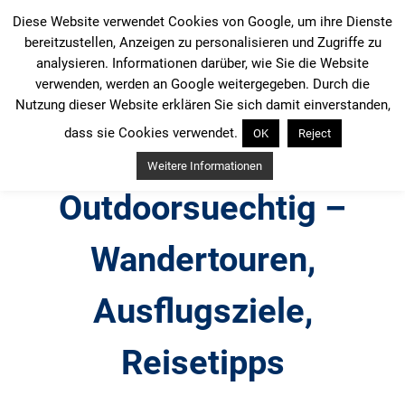
Zum
Diese Website verwendet Cookies von Google, um ihre Dienste
Inhalt
bereitzustellen, Anzeigen zu personalisieren und Zugriffe zu
springen
analysieren. Informationen darüber, wie Sie die Website
verwenden, werden an Google weitergegeben. Durch die
Nutzung dieser Website erklären Sie sich damit einverstanden,
dass sie Cookies verwendet.
OK
Reject
Weitere Informationen
Outdoorsuechtig –
Wandertouren,
Ausflugsziele,
Reisetipps
Outdoor, Wandertouren, Ausflugsziele, Reisetipps,