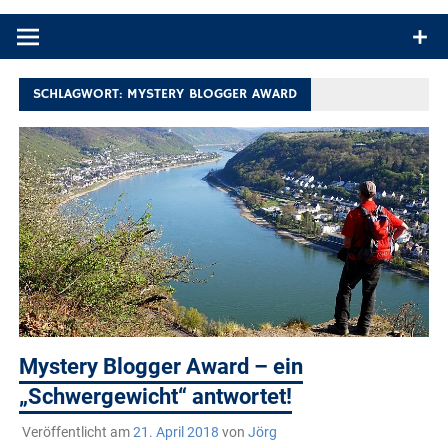
Produkttests und Buchrezensionen. Ein Blog für alle, die gern
draußen sind. In Deutschland und überall!
SCHLAGWORT:
MYSTERY BLOGGER AWARD
Mystery Blogger Award – ein
„Schwergewicht“ antwortet!
Veröffentlicht am
21. April 2018
von
Jörg