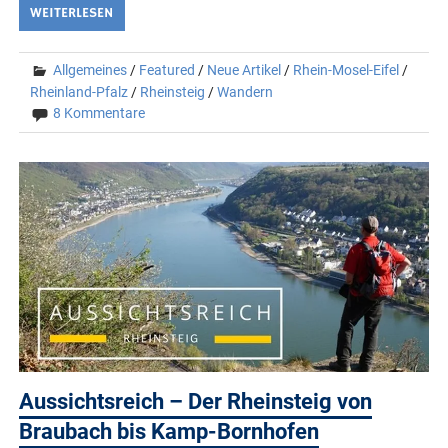
WEITERLESEN
Allgemeines
/
Featured
/
Neue Artikel
/
Rhein-Mosel-Eifel
/
Rheinland-Pfalz
/
Rheinsteig
/
Wandern
8 Kommentare
Aussichtsreich – Der Rheinsteig von
Braubach bis Kamp-Bornhofen