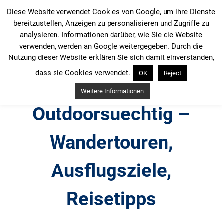
Zum
Diese Website verwendet Cookies von Google, um ihre Dienste
Inhalt
bereitzustellen, Anzeigen zu personalisieren und Zugriffe zu
springen
analysieren. Informationen darüber, wie Sie die Website
verwenden, werden an Google weitergegeben. Durch die
Nutzung dieser Website erklären Sie sich damit einverstanden,
dass sie Cookies verwendet.
OK
Reject
Weitere Informationen
Outdoorsuechtig –
Wandertouren,
Ausflugsziele,
Reisetipps
Outdoor, Wandertouren, Ausflugsziele, Reisetipps,