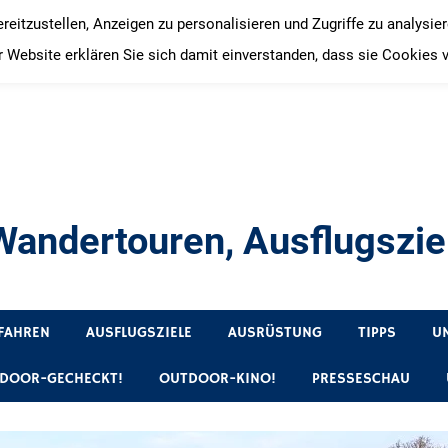
itzustellen, Anzeigen zu personalisieren und Zugriffe zu analysie
 Website erklären Sie sich damit einverstanden, dass sie Cookies 
andertouren, Ausflugsziel
, Produkttests und Buchrezensionen. Ein Blog für alle, die gern 
FAHREN
AUSFLUGSZIELE
AUSRÜSTUNG
TIPPS
U
DOOR-GECHECKT!
OUTDOOR-KINO!
PRESSESCHAU