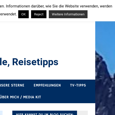
ren. Informationen darüber, wie Sie die Website verwenden, werden
verwendet.
OK
Reject
Weitere Informationen
e, Reisetipps
draußen sind. In Deutschland und überall!
NSERE STERNE
EMPFEHLUNGEN
TV-TIPPS
ÜBER MICH / MEDIA KIT
HIER KANNST DU IM BLOG SUCHEN: