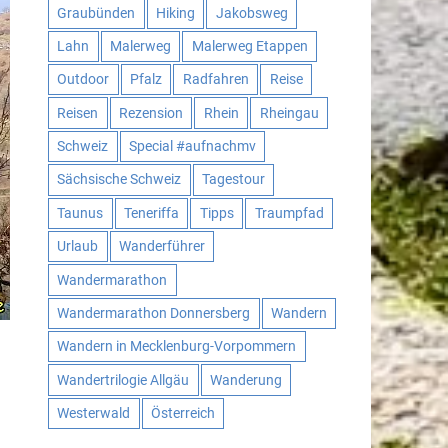
Graubünden
Hiking
Jakobsweg
Lahn
Malerweg
Malerweg Etappen
Outdoor
Pfalz
Radfahren
Reise
Reisen
Rezension
Rhein
Rheingau
Schweiz
Special #aufnachmv
Sächsische Schweiz
Tagestour
Taunus
Teneriffa
Tipps
Traumpfad
Urlaub
Wanderführer
Wandermarathon
Wandermarathon Donnersberg
Wandern
Wandern in Mecklenburg-Vorpommern
Wandertrilogie Allgäu
Wanderung
Westerwald
Österreich