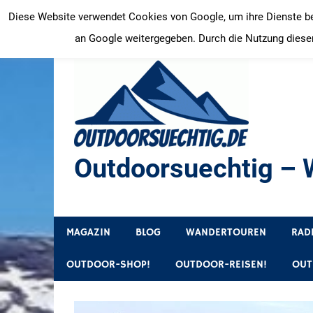
Zum
Diese Website verwendet Cookies von Google, um ihre Dienste bere
Inhalt
an Google weitergegeben. Durch die Nutzung dieser
springen
Outdoorsuechtig – W
Outdoor, Wandertouren, Ausflugsziele, Reisetipps
MAGAZIN
BLOG
WANDERTOUREN
RAD
OUTDOOR-SHOP!
OUTDOOR-REISEN!
OUT