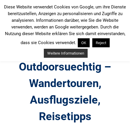
Zum
Diese Website verwendet Cookies von Google, um ihre Dienste
Inhalt
bereitzustellen, Anzeigen zu personalisieren und Zugriffe zu
springen
analysieren. Informationen darüber, wie Sie die Website
verwenden, werden an Google weitergegeben. Durch die
Nutzung dieser Website erklären Sie sich damit einverstanden,
dass sie Cookies verwendet.
OK
Reject
Weitere Informationen
Outdoorsuechtig –
Wandertouren,
Ausflugsziele,
Reisetipps
Outdoor, Wandertouren, Ausflugsziele, Reisetipps,