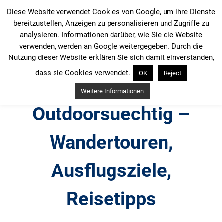
Zum
Diese Website verwendet Cookies von Google, um ihre Dienste
Inhalt
bereitzustellen, Anzeigen zu personalisieren und Zugriffe zu
springen
analysieren. Informationen darüber, wie Sie die Website
verwenden, werden an Google weitergegeben. Durch die
Nutzung dieser Website erklären Sie sich damit einverstanden,
dass sie Cookies verwendet.
OK
Reject
Weitere Informationen
Outdoorsuechtig –
Wandertouren,
Ausflugsziele,
Reisetipps
Outdoor, Wandertouren, Ausflugsziele, Reisetipps,