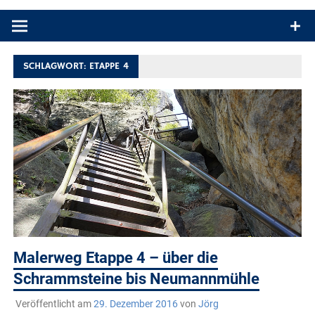
Produkttests und Buchrezensionen. Ein Blog für alle, die gern
draußen sind. In Deutschland und überall!
SCHLAGWORT:
ETAPPE 4
Malerweg Etappe 4 – über die
Schrammsteine bis Neumannmühle
Veröffentlicht am
29. Dezember 2016
von
Jörg