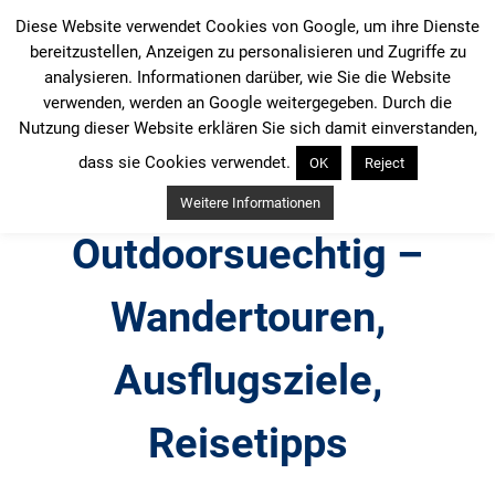
Zum
Diese Website verwendet Cookies von Google, um ihre Dienste
Inhalt
bereitzustellen, Anzeigen zu personalisieren und Zugriffe zu
springen
analysieren. Informationen darüber, wie Sie die Website
verwenden, werden an Google weitergegeben. Durch die
Nutzung dieser Website erklären Sie sich damit einverstanden,
dass sie Cookies verwendet.
OK
Reject
Weitere Informationen
Outdoorsuechtig –
Wandertouren,
Ausflugsziele,
Reisetipps
Outdoor, Wandertouren, Ausflugsziele, Reisetipps,