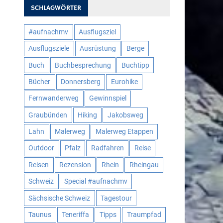
SCHLAGWÖRTER
#aufnachmv
Ausflugsziel
Ausflugsziele
Ausrüstung
Berge
Buch
Buchbesprechung
Buchtipp
Bücher
Donnersberg
Eurohike
Fernwanderweg
Gewinnspiel
Graubünden
Hiking
Jakobsweg
Lahn
Malerweg
Malerweg Etappen
Outdoor
Pfalz
Radfahren
Reise
Reisen
Rezension
Rhein
Rheingau
Schweiz
Special #aufnachmv
Sächsische Schweiz
Tagestour
Taunus
Teneriffa
Tipps
Traumpfad