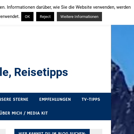
ren. Informationen darüber, wie Sie die Website verwenden, werden
verwendet.
OK
Reject
Weitere Informationen
e, Reisetipps
draußen sind. In Deutschland und überall!
NSERE STERNE
EMPFEHLUNGEN
TV-TIPPS
ÜBER MICH / MEDIA KIT
HIER KANNST DU IM BLOG SUCHEN: