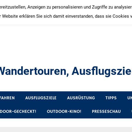
itzustellen, Anzeigen zu personalisieren und Zugriffe zu analysie
 Website erklären Sie sich damit einverstanden, dass sie Cookies 
andertouren, Ausflugsziel
, Produkttests und Buchrezensionen. Ein Blog für alle, die gern 
FAHREN
AUSFLUGSZIELE
AUSRÜSTUNG
TIPPS
U
DOOR-GECHECKT!
OUTDOOR-KINO!
PRESSESCHAU