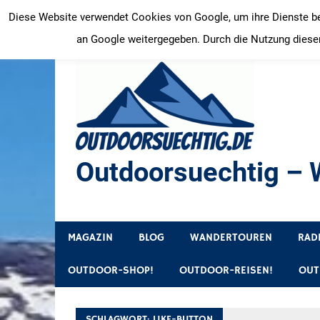
Zum
Diese Website verwendet Cookies von Google, um ihre Dienste bere
Inhalt
an Google weitergegeben. Durch die Nutzung dieser
springen
Outdoorsuechtig – W
Outdoor, Wandertouren, Ausflugsziele, Reisetipps
MAGAZIN
BLOG
WANDERTOUREN
RAD
OUTDOOR-SHOP!
OUTDOOR-REISEN!
OUT
SCHLAGWORT:
LIKE-BUTTON